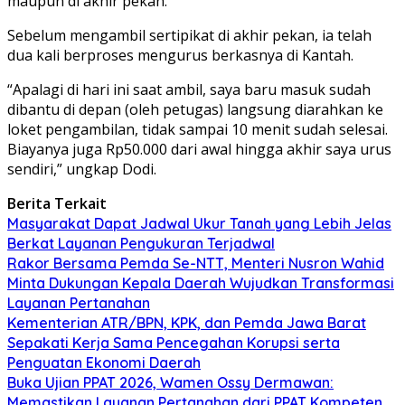
maupun di akhir pekan.
Sebelum mengambil sertipikat di akhir pekan, ia telah
dua kali berproses mengurus berkasnya di Kantah.
“Apalagi di hari ini saat ambil, saya baru masuk sudah
dibantu di depan (oleh petugas) langsung diarahkan ke
loket pengambilan, tidak sampai 10 menit sudah selesai.
Biayanya juga Rp50.000 dari awal hingga akhir saya urus
sendiri,” ungkap Dodi.
Berita Terkait
Masyarakat Dapat Jadwal Ukur Tanah yang Lebih Jelas
Berkat Layanan Pengukuran Terjadwal
Rakor Bersama Pemda Se-NTT, Menteri Nusron Wahid
Minta Dukungan Kepala Daerah Wujudkan Transformasi
Layanan Pertanahan
Kementerian ATR/BPN, KPK, dan Pemda Jawa Barat
Sepakati Kerja Sama Pencegahan Korupsi serta
Penguatan Ekonomi Daerah
Buka Ujian PPAT 2026, Wamen Ossy Dermawan:
Memastikan Layanan Pertanahan dari PPAT Kompeten,