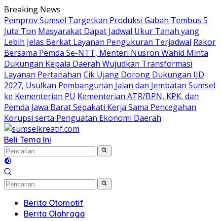
Langsung
Breaking News
ke
Pemprov Sumsel Targetkan Produksi Gabah Tembus 5
konten
Juta Ton
Masyarakat Dapat Jadwal Ukur Tanah yang
Lebih Jelas Berkat Layanan Pengukuran Terjadwal
Rakor
Bersama Pemda Se-NTT, Menteri Nusron Wahid Minta
Dukungan Kepala Daerah Wujudkan Transformasi
Layanan Pertanahan
Cik Ujang Dorong Dukungan IJD
2027, Usulkan Pembangunan Jalan dan Jembatan Sumsel
ke Kementerian PU
Kementerian ATR/BPN, KPK, dan
Pemda Jawa Barat Sepakati Kerja Sama Pencegahan
Korupsi serta Penguatan Ekonomi Daerah
Beli Tema Ini
Berita Otomotif
Berita Olahraga