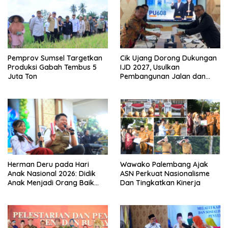
Pemprov Sumsel Targetkan
Cik Ujang Dorong Dukungan
Produksi Gabah Tembus 5
IJD 2027, Usulkan
Juta Ton
Pembangunan Jalan dan
Jembatan Sumsel ke
Kementerian PU
Herman Deru pada Hari
Wawako Palembang Ajak
Anak Nasional 2026: Didik
ASN Perkuat Nasionalisme
Anak Menjadi Orang Baik
Dan Tingkatkan Kinerja
Dimulai dari Keteladanan
Orang Tua