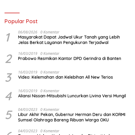
dengan Tomoro Coffee
Popular Post
1
06/08/2026
0 Komentar
Masyarakat Dapat Jadwal Ukur Tanah yang Lebih
Jelas Berkat Layanan Pengukuran Terjadwal
2
16/03/2019
0 Komentar
Prabowo Resmikan Kantor DPD Gerindra di Banten
3
16/03/2019
0 Komentar
Video: Kelemahan dan Kelebihan All New Terios
4
16/03/2019
0 Komentar
Aliansi Nissan-Mitsubishi Luncurkan Livina Versi Mungil
5
04/03/2023
0 Komentar
Libur Akhir Pekan, Gubernur Herman Deru dan KORMI
Sumsel Olahraga Bareng Ribuan Warga OKU
04/03/2023
0 Komentar