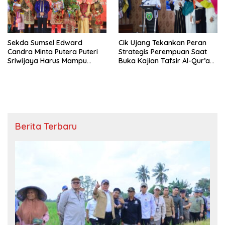
Sekda Sumsel Edward
Cik Ujang Tekankan Peran
Candra Minta Putera Puteri
Strategis Perempuan Saat
Sriwijaya Harus Mampu
Buka Kajian Tafsir Al-Qur’an
Bawa Sumsel Go
BKOW Sumsel
Internasional
Berita Terbaru