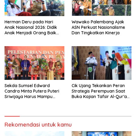
Herman Deru pada Hari
Wawako Palembang Ajak
Anak Nasional 2026: Didik
ASN Perkuat Nasionalisme
Anak Menjadi Orang Baik
Dan Tingkatkan Kinerja
Dimulai dari Keteladanan
Orang Tua
Sekda Sumsel Edward
Cik Ujang Tekankan Peran
Candra Minta Putera Puteri
Strategis Perempuan Saat
Sriwijaya Harus Mampu
Buka Kajian Tafsir Al-Qur’an
Bawa Sumsel Go
BKOW Sumsel
Internasional
Rekomendasi untuk kamu