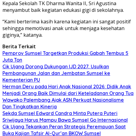
Kepala Sekolah TK Dharma Wanita II, Sri Agustina
menyambut baik kegiatan edukasi gigi di sekolahnya.
“Kami berterima kasih karena kegiatan ini sangat positif
sehingga memotivasi anak untuk menjaga kesehatan
giginya,” katanya.
Berita Terkait
Pemprov Sumsel Targetkan Produksi Gabah Tembus 5
Juta Ton
Cik Ujang Dorong Dukungan IJD 2027, Usulkan
Pembangunan Jalan dan Jembatan Sumsel ke
Kementerian PU
Herman Deru pada Hari Anak Nasional 2026: Didik Anak
Menjadi Orang Baik Dimulai dari Keteladanan Orang Tua
Wawako Palembang Ajak ASN Perkuat Nasionalisme
Dan Tingkatkan Kinerja
Sekda Sumsel Edward Candra Minta Putera Puteri
Sriwijaya Harus Mampu Bawa Sumsel Go Internasional
Cik Ujang Tekankan Peran Strategis Perempuan Saat
Buka Kajian Tafsir Al-Qur’an BKOW Sumsel