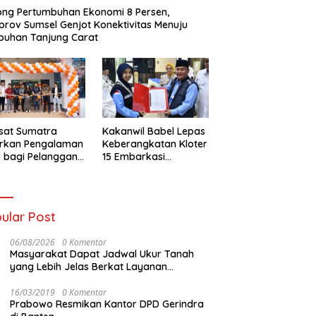
ng Pertumbuhan Ekonomi 8 Persen,
rov Sumsel Genjot Konektivitas Menuju
buhan Tanjung Carat
sat Sumatra
Kakanwil Babel Lepas
irkan Pengalaman
Keberangkatan Kloter
 bagi Pelanggan
15 Embarkasi
t Kolaborasi
Palembang
gan Tomoro
ee
ular Post
06/08/2026
0 Komentar
Masyarakat Dapat Jadwal Ukur Tanah
yang Lebih Jelas Berkat Layanan
Pengukuran Terjadwal
16/03/2019
0 Komentar
Prabowo Resmikan Kantor DPD Gerindra