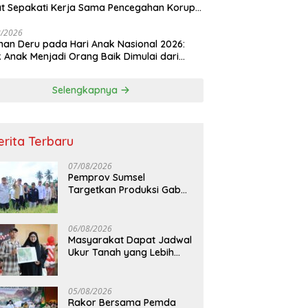
t Sepakati Kerja Sama Pencegahan Korupsi
a Penguatan Ekonomi Daerah
8/2026
an Deru pada Hari Anak Nasional 2026:
k Anak Menjadi Orang Baik Dimulai dari
ladanan Orang Tua
Selengkapnya
erita Terbaru
07/08/2026
Pemprov Sumsel
Targetkan Produksi Gabah
Tembus 5 Juta Ton
06/08/2026
Masyarakat Dapat Jadwal
Ukur Tanah yang Lebih
Jelas Berkat Layanan
Pengukuran Terjadwal
05/08/2026
Rakor Bersama Pemda