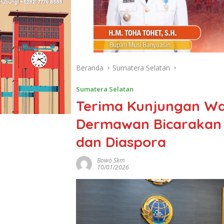
Beranda
Sumatera Selatan
Sumatera Selatan
Terima Kunjungan W
Dermawan Bicarakan
dan Diaspora
Bowo Skm
10/01/2026