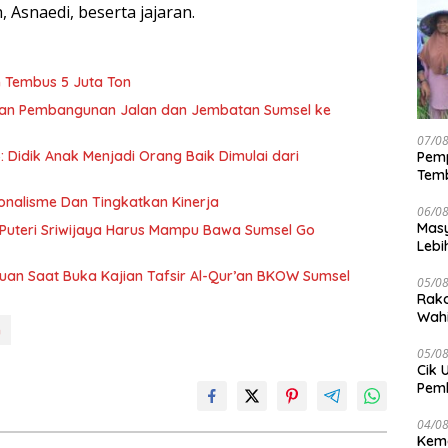
Asnaedi, beserta jajaran.
 Tembus 5 Juta Ton
lkan Pembangunan Jalan dan Jembatan Sumsel ke
07/0
 Didik Anak Menjadi Orang Baik Dimulai dari
Pemp
Temb
nalisme Dan Tingkatkan Kinerja
06/0
Masy
Puteri Sriwijaya Harus Mampu Bawa Sumsel Go
Lebi
Terj
uan Saat Buka Kajian Tafsir Al-Qur’an BKOW Sumsel
05/0
Rako
Wahi
n
Wuju
05/0
Cik 
Pem
Keme
04/0
Kem