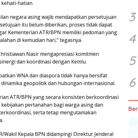
kehati-hatian.
3
kilan negara asing wajib mendapatkan persetujuan
setujuan itu belum diberikan, proses tidak dapat
n agar Kementerian ATR/BPN memiliki pedoman yang
4
salahan di kemudian hari,” tegasnya.
Christiawan Nasir mengapresiasi komitmen
5
inergi dan koordinasi dengan Kemlu.
batkan WNA dan diaspora tidak hanya bersifat
6
n dinamika geopolitik dan hubungan internasional.
ian ATR/BPN yang secara konsisten berkoordinasi
 kebijakan pertanahan bagi warga asing dan
Ber
, terkoordinasi, serta tetap mengutamakan
a.
Wakil Kepala BPN didampingi Direktur Jenderal