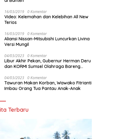
di Banten
16/03/2019
0 Komentar
Video: Kelemahan dan Kelebihan All New
Terios
16/03/2019
0 Komentar
Aliansi Nissan-Mitsubishi Luncurkan Livina
Versi Mungil
04/03/2023
0 Komentar
Libur Akhir Pekan, Gubernur Herman Deru
dan KORMI Sumsel Olahraga Bareng
Ribuan Warga OKU
04/03/2023
0 Komentar
Tawuran Makan Korban, Wawako Fitrianti
Imbau Orang Tua Pantau Anak-Anak
ita Terbaru