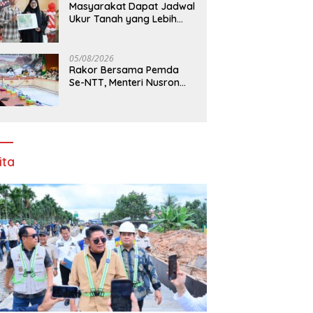
Masyarakat Dapat Jadwal
Ukur Tanah yang Lebih
Jelas Berkat Layanan
Pengukuran Terjadwal
05/08/2026
Rakor Bersama Pemda
Se-NTT, Menteri Nusron
Wahid Minta Dukungan
Kepala Daerah Wujudkan
Transformasi Layanan
Pertanahan
ita