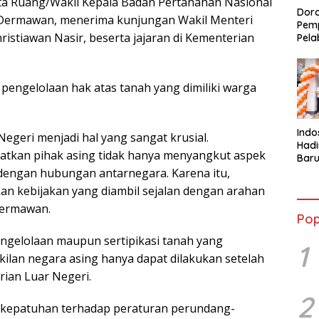
ata Ruang/Wakil Kepala Badan Pertanahan Nasional
Doro
Dermawan, menerima kunjungan Wakil Menteri
Pemp
istiawan Nasir, beserta jajaran di Kementerian
Pela
engelolaan hak atas tanah yang dimiliki warga
Indo
egeri menjadi hal yang sangat krusial.
Had
batkan pihak asing tidak hanya menyangkut aspek
Baru
Lewa
 dengan hubungan antarnegara. Karena itu,
den
n kebijakan yang diambil sejalan dengan arahan
Coff
Dermawan.
Pop
engelolaan maupun sertipikasi tanah yang
1
ilan negara asing hanya dapat dilakukan setelah
rian Luar Negeri.
2
 kepatuhan terhadap peraturan perundang-