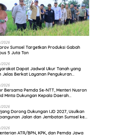
8/2026
rov Sumsel Targetkan Produksi Gabah
us 5 Juta Ton
8/2026
arakat Dapat Jadwal Ukur Tanah yang
h Jelas Berkat Layanan Pengukuran
adwal
8/2026
r Bersama Pemda Se-NTT, Menteri Nusron
d Minta Dukungan Kepala Daerah
dkan Transformasi Layanan Pertanahan
8/2026
Ujang Dorong Dukungan IJD 2027, Usulkan
bangunan Jalan dan Jembatan Sumsel ke
nterian PU
8/2026
enterian ATR/BPN, KPK, dan Pemda Jawa