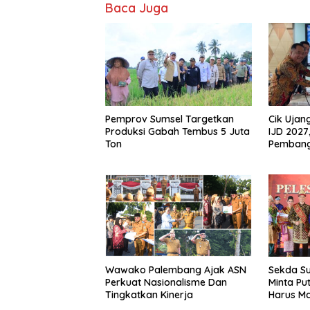
Baca Juga
Pemprov Sumsel Targetkan
Cik Uja
Produksi Gabah Tembus 5 Juta
IJD 2027
Ton
Pembang
Jembata
Kemente
Wawako Palembang Ajak ASN
Sekda S
Perkuat Nasionalisme Dan
Minta Put
Tingkatkan Kinerja
Harus M
Internasi