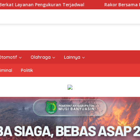
erjadwal
Rakor Bersama Pemda Se-NTT, Menteri Nusro
Otomotif
Olahraga
Lainnya
iminal
Politik