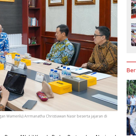
Ber
 Wamenlu) Arrmanatha Christiawan Nasir beserta jajaran di