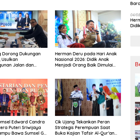
Bara
sert
04/0
Herm
Didi
Kete
ng Dorong Dukungan
Herman Deru pada Hari Anak
, Usulkan
Nasional 2026: Didik Anak
B
unan Jalan dan
Menjadi Orang Baik Dimulai
n Sumsel ke
dari Keteladanan Orang Tua
rian PU
umsel Edward Candra
Cik Ujang Tekankan Peran
era Puteri Sriwijaya
Strategis Perempuan Saat
ampu Bawa Sumsel Go
Buka Kajian Tafsir Al-Qur’an
onal
BKOW Sumsel