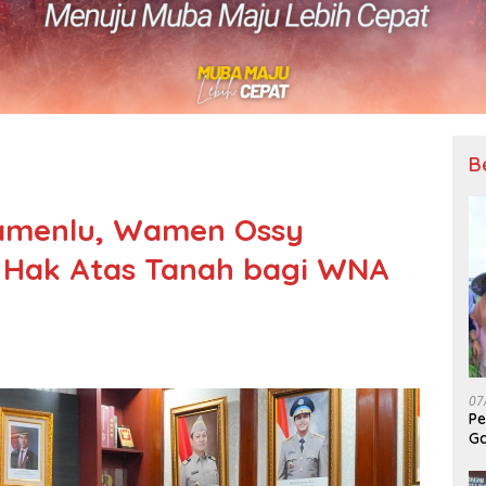
B
amenlu, Wamen Ossy
 Hak Atas Tanah bagi WNA
07
Pe
Ga