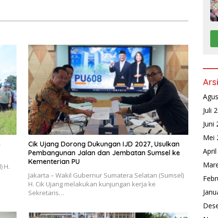
Ars
Agus
Juli 
Juni
Mei 
h
Cik Ujang Dorong Dukungan IJD 2027, Usulkan
Apri
Pembangunan Jalan dan Jembatan Sumsel ke
Kementerian PU
Mare
) H.
Jakarta – Wakil Gubernur Sumatera Selatan (Sumsel)
Febr
H. Cik Ujang melakukan kunjungan kerja ke
Janu
Sekretaris…
Des