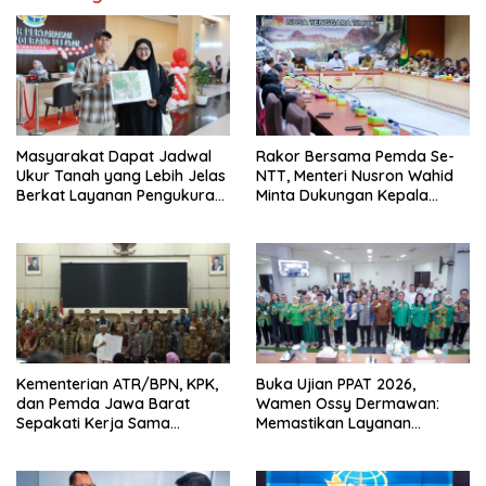
Masyarakat Dapat Jadwal
Rakor Bersama Pemda Se-
Ukur Tanah yang Lebih Jelas
NTT, Menteri Nusron Wahid
Berkat Layanan Pengukuran
Minta Dukungan Kepala
Terjadwal
Daerah Wujudkan
Transformasi Layanan
Pertanahan
Kementerian ATR/BPN, KPK,
Buka Ujian PPAT 2026,
dan Pemda Jawa Barat
Wamen Ossy Dermawan:
Sepakati Kerja Sama
Memastikan Layanan
Pencegahan Korupsi serta
Pertanahan dari PPAT
Penguatan Ekonomi Daerah
Kompeten, Profesional dan
Berintegritas