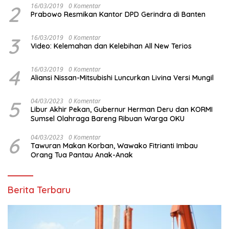
2
16/03/2019
0 Komentar
Prabowo Resmikan Kantor DPD Gerindra di Banten
3
16/03/2019
0 Komentar
Video: Kelemahan dan Kelebihan All New Terios
4
16/03/2019
0 Komentar
Aliansi Nissan-Mitsubishi Luncurkan Livina Versi Mungil
5
04/03/2023
0 Komentar
Libur Akhir Pekan, Gubernur Herman Deru dan KORMI
Sumsel Olahraga Bareng Ribuan Warga OKU
6
04/03/2023
0 Komentar
Tawuran Makan Korban, Wawako Fitrianti Imbau
Orang Tua Pantau Anak-Anak
Berita Terbaru