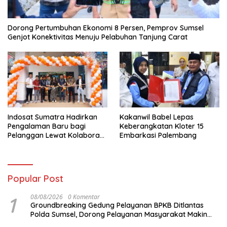
Dorong Pertumbuhan Ekonomi 8 Persen, Pemprov Sumsel
Genjot Konektivitas Menuju Pelabuhan Tanjung Carat
Indosat Sumatra Hadirkan
Kakanwil Babel Lepas
Pengalaman Baru bagi
Keberangkatan Kloter 15
Pelanggan Lewat Kolaborasi
Embarkasi Palembang
dengan Tomoro Coffee
Popular Post
1
08/08/2026
0 Komentar
Groundbreaking Gedung Pelayanan BPKB Ditlantas
Polda Sumsel, Dorong Pelayanan Masyarakat Makin
Modern