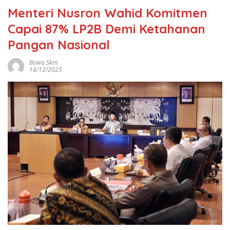
Menteri Nusron Wahid Komitmen
Capai 87% LP2B Demi Ketahanan
Pangan Nasional
Bowo Skm
18/12/2025