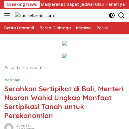
Langsung
on
Breaking News
Masyarakat Dapat Jadwal Ukur Tanah yang Lebih Je
ke
konten
Berita Otomotif
Berita Olahraga
Kriminal
Politik
Beranda
Nasional
Nasional
Serahkan Sertipikat di Bali, Menteri
Nusron Wahid Ungkap Manfaat
Sertipikasi Tanah untuk
Perekonomian
Bowo Skm