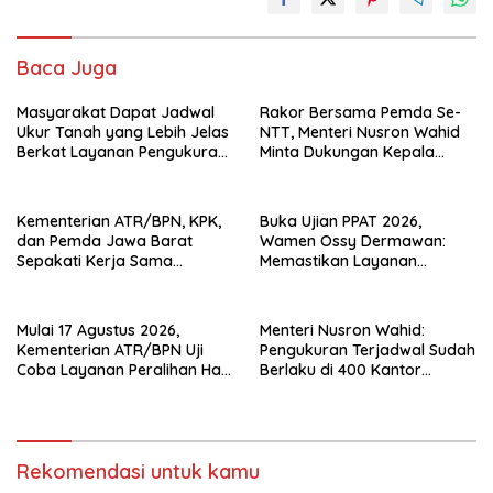
Baca Juga
Masyarakat Dapat Jadwal
Rakor Bersama Pemda Se-
Ukur Tanah yang Lebih Jelas
NTT, Menteri Nusron Wahid
Berkat Layanan Pengukuran
Minta Dukungan Kepala
Terjadwal
Daerah Wujudkan
Transformasi Layanan
Pertanahan
Kementerian ATR/BPN, KPK,
Buka Ujian PPAT 2026,
dan Pemda Jawa Barat
Wamen Ossy Dermawan:
Sepakati Kerja Sama
Memastikan Layanan
Pencegahan Korupsi serta
Pertanahan dari PPAT
Penguatan Ekonomi Daerah
Kompeten, Profesional dan
Berintegritas
Mulai 17 Agustus 2026,
Menteri Nusron Wahid:
Kementerian ATR/BPN Uji
Pengukuran Terjadwal Sudah
Coba Layanan Peralihan Hak
Berlaku di 400 Kantor
10 Hari di 15 Kantah
Pertanahan
Rekomendasi untuk kamu