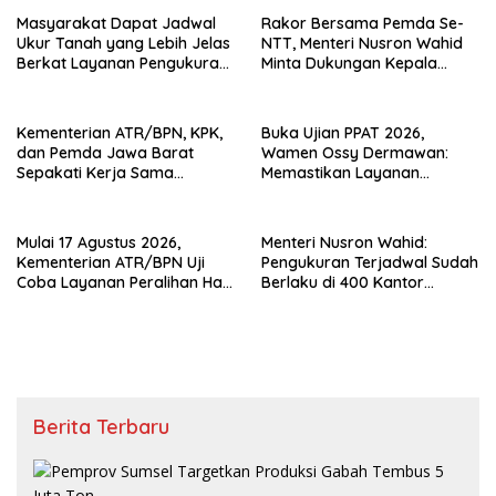
Masyarakat Dapat Jadwal
Rakor Bersama Pemda Se-
Ukur Tanah yang Lebih Jelas
NTT, Menteri Nusron Wahid
Berkat Layanan Pengukuran
Minta Dukungan Kepala
Terjadwal
Daerah Wujudkan
Transformasi Layanan
Pertanahan
Kementerian ATR/BPN, KPK,
Buka Ujian PPAT 2026,
dan Pemda Jawa Barat
Wamen Ossy Dermawan:
Sepakati Kerja Sama
Memastikan Layanan
Pencegahan Korupsi serta
Pertanahan dari PPAT
Penguatan Ekonomi Daerah
Kompeten, Profesional dan
Berintegritas
Mulai 17 Agustus 2026,
Menteri Nusron Wahid:
Kementerian ATR/BPN Uji
Pengukuran Terjadwal Sudah
Coba Layanan Peralihan Hak
Berlaku di 400 Kantor
10 Hari di 15 Kantah
Pertanahan
Berita Terbaru