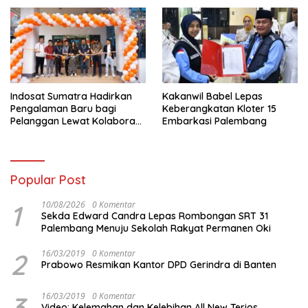
Indosat Sumatra Hadirkan
Kakanwil Babel Lepas
Pengalaman Baru bagi
Keberangkatan Kloter 15
Pelanggan Lewat Kolaborasi
Embarkasi Palembang
dengan Tomoro Coffee
Popular Post
1
10/08/2026
0 Komentar
Sekda Edward Candra Lepas Rombongan SRT 31
Palembang Menuju Sekolah Rakyat Permanen Oki
2
16/03/2019
0 Komentar
Prabowo Resmikan Kantor DPD Gerindra di Banten
3
16/03/2019
0 Komentar
Video: Kelemahan dan Kelebihan All New Terios