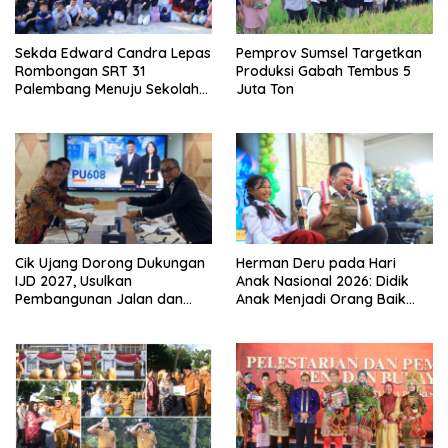
Sekda Edward Candra Lepas
Pemprov Sumsel Targetkan
Rombongan SRT 31
Produksi Gabah Tembus 5
Palembang Menuju Sekolah
Juta Ton
Rakyat Permanen Oki
Cik Ujang Dorong Dukungan
Herman Deru pada Hari
IJD 2027, Usulkan
Anak Nasional 2026: Didik
Pembangunan Jalan dan
Anak Menjadi Orang Baik
Jembatan Sumsel ke
Dimulai dari Keteladanan
Kementerian PU
Orang Tua