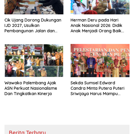
Cik Ujang Dorong Dukungan
Herman Deru pada Hari
IJD 2027, Usulkan
Anak Nasional 2026: Didik
Pembangunan Jalan dan
Anak Menjadi Orang Baik
Jembatan Sumsel ke
Dimulai dari Keteladanan
Kementerian PU
Orang Tua
Wawako Palembang Ajak
Sekda Sumsel Edward
ASN Perkuat Nasionalisme
Candra Minta Putera Puteri
Dan Tingkatkan Kinerja
Sriwijaya Harus Mampu
Bawa Sumsel Go
Internasional
Berita Terbaru