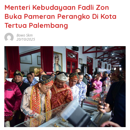
Menteri Kebudayaan Fadli Zon
Buka Pameran Perangko Di Kota
Tertua Palembang
Bowo Skm
20/10/2025