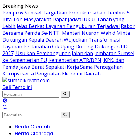
Langsung
Breaking News
ke
Pemprov Sumsel Targetkan Produksi Gabah Tembus 5
konten
Juta Ton
Masyarakat Dapat Jadwal Ukur Tanah yang
Lebih Jelas Berkat Layanan Pengukuran Terjadwal
Rakor
Bersama Pemda Se-NTT, Menteri Nusron Wahid Minta
Dukungan Kepala Daerah Wujudkan Transformasi
Layanan Pertanahan
Cik Ujang Dorong Dukungan IJD
2027, Usulkan Pembangunan Jalan dan Jembatan Sumsel
ke Kementerian PU
Kementerian ATR/BPN, KPK, dan
Pemda Jawa Barat Sepakati Kerja Sama Pencegahan
Korupsi serta Penguatan Ekonomi Daerah
Beli Tema Ini
Berita Otomotif
Berita Olahraga