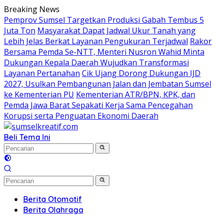
Langsung
Breaking News
ke
Pemprov Sumsel Targetkan Produksi Gabah Tembus 5
konten
Juta Ton
Masyarakat Dapat Jadwal Ukur Tanah yang
Lebih Jelas Berkat Layanan Pengukuran Terjadwal
Rakor
Bersama Pemda Se-NTT, Menteri Nusron Wahid Minta
Dukungan Kepala Daerah Wujudkan Transformasi
Layanan Pertanahan
Cik Ujang Dorong Dukungan IJD
2027, Usulkan Pembangunan Jalan dan Jembatan Sumsel
ke Kementerian PU
Kementerian ATR/BPN, KPK, dan
Pemda Jawa Barat Sepakati Kerja Sama Pencegahan
Korupsi serta Penguatan Ekonomi Daerah
Beli Tema Ini
Berita Otomotif
Berita Olahraga