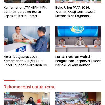
Kementerian ATR/BPN, KPK,
Buka Ujian PPAT 2026,
dan Pemda Jawa Barat
Wamen Ossy Dermawan:
Sepakati Kerja Sama
Memastikan Layanan
Pencegahan Korupsi serta
Pertanahan dari PPAT
Penguatan Ekonomi Daerah
Kompeten, Profesional dan
Berintegritas
Mulai 17 Agustus 2026,
Menteri Nusron Wahid:
Kementerian ATR/BPN Uji
Pengukuran Terjadwal Sudah
Coba Layanan Peralihan Hak
Berlaku di 400 Kantor
10 Hari di 15 Kantah
Pertanahan
Rekomendasi untuk kamu