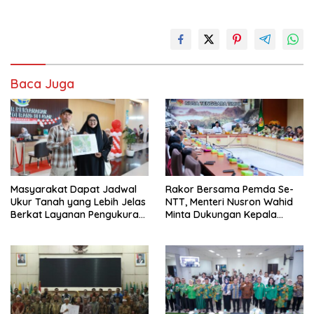
Baca Juga
Masyarakat Dapat Jadwal
Rakor Bersama Pemda Se-
Ukur Tanah yang Lebih Jelas
NTT, Menteri Nusron Wahid
Berkat Layanan Pengukuran
Minta Dukungan Kepala
Terjadwal
Daerah Wujudkan
Transformasi Layanan
Pertanahan