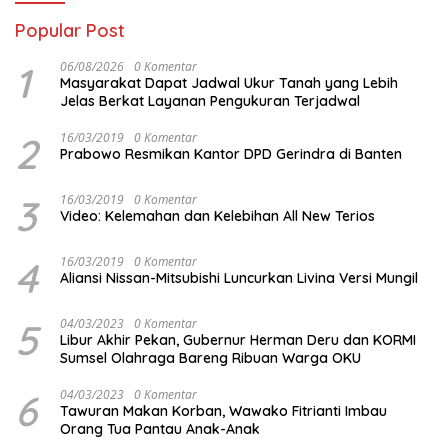
Popular Post
1
06/08/2026
0 Komentar
Masyarakat Dapat Jadwal Ukur Tanah yang Lebih
Jelas Berkat Layanan Pengukuran Terjadwal
2
16/03/2019
0 Komentar
Prabowo Resmikan Kantor DPD Gerindra di Banten
3
16/03/2019
0 Komentar
Video: Kelemahan dan Kelebihan All New Terios
4
16/03/2019
0 Komentar
Aliansi Nissan-Mitsubishi Luncurkan Livina Versi Mungil
5
04/03/2023
0 Komentar
Libur Akhir Pekan, Gubernur Herman Deru dan KORMI
Sumsel Olahraga Bareng Ribuan Warga OKU
6
04/03/2023
0 Komentar
Tawuran Makan Korban, Wawako Fitrianti Imbau
Orang Tua Pantau Anak-Anak