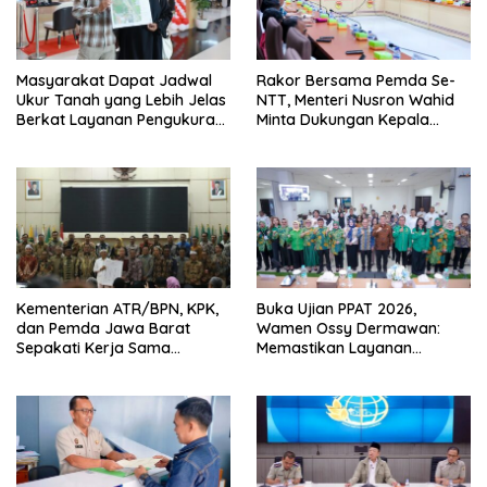
Masyarakat Dapat Jadwal
Rakor Bersama Pemda Se-
Ukur Tanah yang Lebih Jelas
NTT, Menteri Nusron Wahid
Berkat Layanan Pengukuran
Minta Dukungan Kepala
Terjadwal
Daerah Wujudkan
Transformasi Layanan
Pertanahan
Kementerian ATR/BPN, KPK,
Buka Ujian PPAT 2026,
dan Pemda Jawa Barat
Wamen Ossy Dermawan:
Sepakati Kerja Sama
Memastikan Layanan
Pencegahan Korupsi serta
Pertanahan dari PPAT
Penguatan Ekonomi Daerah
Kompeten, Profesional dan
Berintegritas