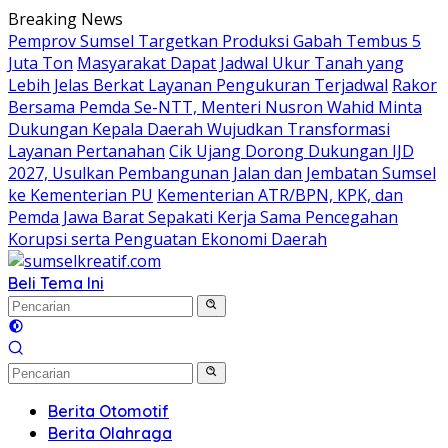
Langsung
Breaking News
ke
Pemprov Sumsel Targetkan Produksi Gabah Tembus 5
konten
Juta Ton
Masyarakat Dapat Jadwal Ukur Tanah yang
Lebih Jelas Berkat Layanan Pengukuran Terjadwal
Rakor
Bersama Pemda Se-NTT, Menteri Nusron Wahid Minta
Dukungan Kepala Daerah Wujudkan Transformasi
Layanan Pertanahan
Cik Ujang Dorong Dukungan IJD
2027, Usulkan Pembangunan Jalan dan Jembatan Sumsel
ke Kementerian PU
Kementerian ATR/BPN, KPK, dan
Pemda Jawa Barat Sepakati Kerja Sama Pencegahan
Korupsi serta Penguatan Ekonomi Daerah
Beli Tema Ini
Berita Otomotif
Berita Olahraga