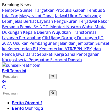
Langsung
Breaking News
ke
Pemprov Sumsel Targetkan Produksi Gabah Tembus 5
konten
Juta Ton
Masyarakat Dapat Jadwal Ukur Tanah yang
Lebih Jelas Berkat Layanan Pengukuran Terjadwal
Rakor
Bersama Pemda Se-NTT, Menteri Nusron Wahid Minta
Dukungan Kepala Daerah Wujudkan Transformasi
Layanan Pertanahan
Cik Ujang Dorong Dukungan IJD
2027, Usulkan Pembangunan Jalan dan Jembatan Sumsel
ke Kementerian PU
Kementerian ATR/BPN, KPK, dan
Pemda Jawa Barat Sepakati Kerja Sama Pencegahan
Korupsi serta Penguatan Ekonomi Daerah
Beli Tema Ini
Berita Otomotif
Berita Olahraga