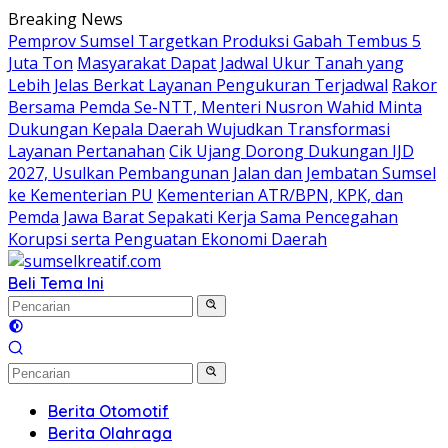
Langsung
Breaking News
ke
Pemprov Sumsel Targetkan Produksi Gabah Tembus 5
konten
Juta Ton
Masyarakat Dapat Jadwal Ukur Tanah yang
Lebih Jelas Berkat Layanan Pengukuran Terjadwal
Rakor
Bersama Pemda Se-NTT, Menteri Nusron Wahid Minta
Dukungan Kepala Daerah Wujudkan Transformasi
Layanan Pertanahan
Cik Ujang Dorong Dukungan IJD
2027, Usulkan Pembangunan Jalan dan Jembatan Sumsel
ke Kementerian PU
Kementerian ATR/BPN, KPK, dan
Pemda Jawa Barat Sepakati Kerja Sama Pencegahan
Korupsi serta Penguatan Ekonomi Daerah
Beli Tema Ini
Berita Otomotif
Berita Olahraga