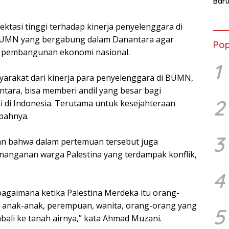
Baru
Lewa
den
ktasi tinggi terhadap kinerja penyelenggara di
Coff
BUMN yang bergabung dalam Danantara agar
Pop
i pembangunan ekonomi nasional.
1
syarakat dari kinerja para penyelenggara di BUMN,
ara, bisa memberi andil yang besar bagi
2
i Indonesia. Terutama untuk kesejahteraan
bahnya.
3
an bahwa dalam pertemuan tersebut juga
nanganan warga Palestina yang terdampak konflik,
4
 bagaimana ketika Palestina Merdeka itu orang-
 anak-anak, perempuan, wanita, orang-orang yang
5
mbali ke tanah airnya,” kata Ahmad Muzani.