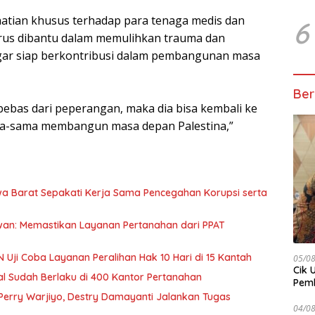
hatian khusus terhadap para tenaga medis dan
6
arus dibantu dalam memulihkan trauma dan
gar siap berkontribusi dalam pembangunan masa
Ber
bebas dari peperangan, maka dia bisa kembali ke
ama-sama membangun masa depan Palestina,”
a Barat Sepakati Kerja Sama Pencegahan Korupsi serta
an: Memastikan Layanan Pertanahan dari PPAT
 Uji Coba Layanan Peralihan Hak 10 Hari di 15 Kantah
05/0
Cik 
l Sudah Berlaku di 400 Kantor Pertanahan
Pem
Keme
Perry Warjiyo, Destry Damayanti Jalankan Tugas
04/0