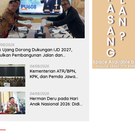
/08/2026
k Ujang Dorong Dukungan IJD 2027,
ulkan Pembangunan Jalan dan
mbatan Sumsel ke Kementerian PU
04/08/2026
Kementerian ATR/BPN,
KPK, dan Pemda Jawa
Barat Sepakati Kerja
Sama Pencegahan Korupsi
serta Penguatan Ekonomi
04/08/2026
Daerah
Herman Deru pada Hari
Anak Nasional 2026: Didik
Anak Menjadi Orang Baik
Dimulai dari Keteladanan
Orang Tua