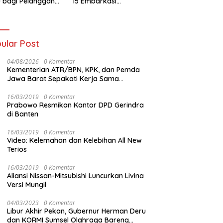
 bagi Pelanggan
15 Embarkasi
t Kolaborasi
Palembang
gan Tomoro
ee
ular Post
04/08/2026
0 Komentar
Kementerian ATR/BPN, KPK, dan Pemda
Jawa Barat Sepakati Kerja Sama
Pencegahan Korupsi serta Penguatan
Ekonomi Daerah
16/03/2019
0 Komentar
Prabowo Resmikan Kantor DPD Gerindra
di Banten
16/03/2019
0 Komentar
Video: Kelemahan dan Kelebihan All New
Terios
16/03/2019
0 Komentar
Aliansi Nissan-Mitsubishi Luncurkan Livina
Versi Mungil
04/03/2023
0 Komentar
Libur Akhir Pekan, Gubernur Herman Deru
dan KORMI Sumsel Olahraga Bareng