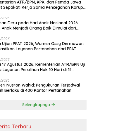
enterian ATR/BPN, KPK, dan Pemda Jawa
t Sepakati Kerja Sama Pencegahan Korupsi
a Penguatan Ekonomi Daerah
8/2026
an Deru pada Hari Anak Nasional 2026:
k Anak Menjadi Orang Baik Dimulai dari
ladanan Orang Tua
8/2026
 Ujian PPAT 2026, Wamen Ossy Dermawan:
stikan Layanan Pertanahan dari PPAT
eten, Profesional dan Berintegritas
8/2026
i 17 Agustus 2026, Kementerian ATR/BPN Uji
 Layanan Peralihan Hak 10 Hari di 15
tah
8/2026
eri Nusron Wahid: Pengukuran Terjadwal
h Berlaku di 400 Kantor Pertanahan
Selengkapnya
erita Terbaru