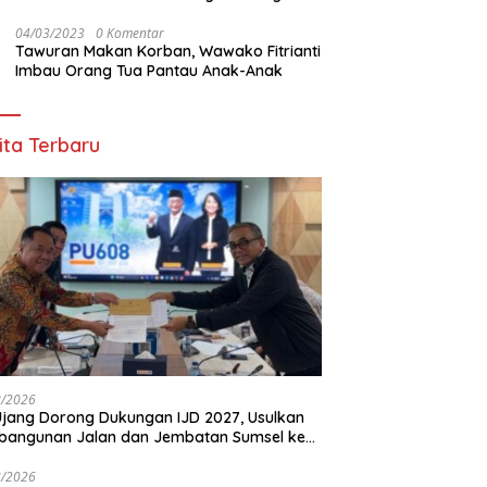
Ribuan Warga OKU
04/03/2023
0 Komentar
Tawuran Makan Korban, Wawako Fitrianti
Imbau Orang Tua Pantau Anak-Anak
ita Terbaru
8/2026
Ujang Dorong Dukungan IJD 2027, Usulkan
bangunan Jalan dan Jembatan Sumsel ke
nterian PU
8/2026