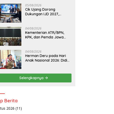
05/08/2026
Cik Ujang Dorong
Dukungan IJD 2027,
Usulkan Pembangunan
Jalan dan Jembatan
Sumsel ke Kementerian PU
04/08/2026
Kementerian ATR/BPN,
KPK, dan Pemda Jawa
Barat Sepakati Kerja
Sama Pencegahan Korupsi
serta Penguatan Ekonomi
04/08/2026
Daerah
Herman Deru pada Hari
Anak Nasional 2026: Didik
Anak Menjadi Orang Baik
Dimulai dari Keteladanan
Orang Tua
Selengkapnya
ip Berita
tus 2026
(11)