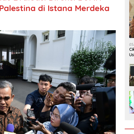
alestina di Istana Merdeka
05
Ci
Us
Je