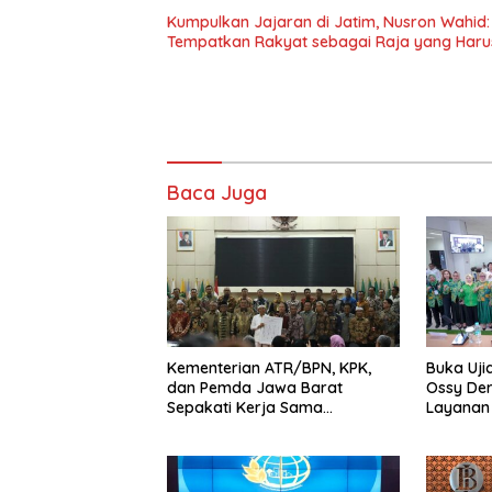
Kumpulkan Jajaran di Jatim, Nusron Wahid:
Tempatkan Rakyat sebagai Raja yang Harus
Baca Juga
Kementerian ATR/BPN, KPK,
Buka Uji
dan Pemda Jawa Barat
Ossy De
Sepakati Kerja Sama
Layanan 
Pencegahan Korupsi serta
Kompeten
Penguatan Ekonomi Daerah
Berintegr