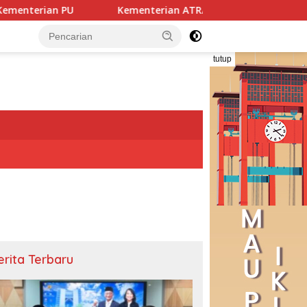
erian ATR/BPN, KPK, dan Pemda Jawa Barat Sepakati Kerja Sa
tutup
erita Terbaru