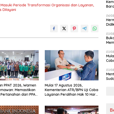
Kem
 Masuki Periode Transformasi Organisasi dan Layanan,
Bara
 Dilayani
sert
04/0
Herm
Didi
Kete
03/0
Buka
Mema
Komp
03/0
Mula
Coba
Kan
03/0
Ment
Suda
an PPAT 2026, Wamen
Mulai 17 Agustus 2026,
rmawan: Memastikan
Kementerian ATR/BPN Uji Coba
Pertanahan dari PPAT
Layanan Peralihan Hak 10 Hari
, Profesional dan
di 15 Kantah
itas
B