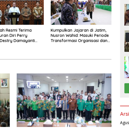
ah Resmi Terima
Kumpulkan Jajaran di Jatim,
ran Diri Perry
Nusron Wahid: Masuki Periode
 Destry Damayanti
Transformasi Organisasi dan
 Tugas Gubernur BI
Layanan, Tempatkan Rakyat
ra
sebagai Raja yang Harus
Dilayani
Ars
Agus