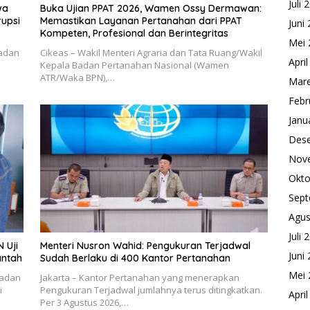
Juli 
wa
Buka Ujian PPAT 2026, Wamen Ossy Dermawan:
upsi
Memastikan Layanan Pertanahan dari PPAT
Juni
Kompeten, Profesional dan Berintegritas
Mei 
Badan
Cikeas – Wakil Menteri Agraria dan Tata Ruang/Wakil
Apri
Kepala Badan Pertanahan Nasional (Wamen
ATR/Waka BPN),…
Mare
Febr
Janu
Des
Nov
Okto
Sept
Agus
Juli 
 Uji
Menteri Nusron Wahid: Pengukuran Terjadwal
Juni
antah
Sudah Berlaku di 400 Kantor Pertanahan
Mei 
Badan
Jakarta – Kantor Pertanahan yang menerapkan
i
Pengukuran Terjadwal jumlahnya terus ditingkatkan.
Apri
Per 3 Agustus 2026,…