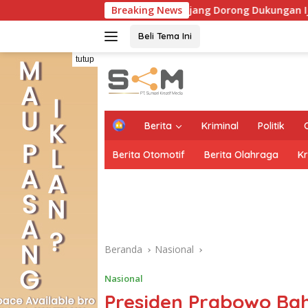
Langsung
Cik Ujang Dorong Dukungan IJD 2027, Usulkan Pembangunan
Breaking News
ke
konten
Beli Tema Ini
tutup
H
Berita
Kriminal
Politik
o
m
Berita Otomotif
Berita Olahraga
Kr
e
Beranda
Nasional
Nasional
Presiden Prabowo Bah