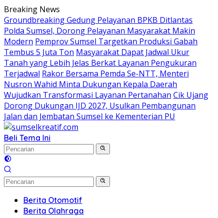
Langsung
Breaking News
ke
Groundbreaking Gedung Pelayanan BPKB Ditlantas
konten
Polda Sumsel, Dorong Pelayanan Masyarakat Makin
Modern
Pemprov Sumsel Targetkan Produksi Gabah
Tembus 5 Juta Ton
Masyarakat Dapat Jadwal Ukur
Tanah yang Lebih Jelas Berkat Layanan Pengukuran
Terjadwal
Rakor Bersama Pemda Se-NTT, Menteri
Nusron Wahid Minta Dukungan Kepala Daerah
Wujudkan Transformasi Layanan Pertanahan
Cik Ujang
Dorong Dukungan IJD 2027, Usulkan Pembangunan
Jalan dan Jembatan Sumsel ke Kementerian PU
Beli Tema Ini
Berita Otomotif
Berita Olahraga