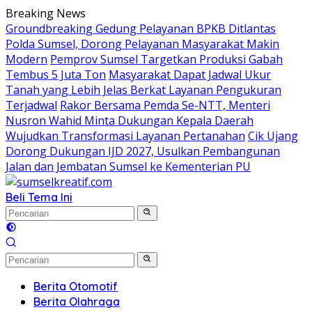
Langsung
Breaking News
ke
Groundbreaking Gedung Pelayanan BPKB Ditlantas
konten
Polda Sumsel, Dorong Pelayanan Masyarakat Makin
Modern
Pemprov Sumsel Targetkan Produksi Gabah
Tembus 5 Juta Ton
Masyarakat Dapat Jadwal Ukur
Tanah yang Lebih Jelas Berkat Layanan Pengukuran
Terjadwal
Rakor Bersama Pemda Se-NTT, Menteri
Nusron Wahid Minta Dukungan Kepala Daerah
Wujudkan Transformasi Layanan Pertanahan
Cik Ujang
Dorong Dukungan IJD 2027, Usulkan Pembangunan
Jalan dan Jembatan Sumsel ke Kementerian PU
Beli Tema Ini
Berita Otomotif
Berita Olahraga