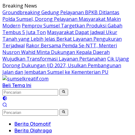
Langsung
Breaking News
ke
Groundbreaking Gedung Pelayanan BPKB Ditlantas
konten
Polda Sumsel, Dorong Pelayanan Masyarakat Makin
Modern
Pemprov Sumsel Targetkan Produksi Gabah
Tembus 5 Juta Ton
Masyarakat Dapat Jadwal Ukur
Tanah yang Lebih Jelas Berkat Layanan Pengukuran
Terjadwal
Rakor Bersama Pemda Se-NTT, Menteri
Nusron Wahid Minta Dukungan Kepala Daerah
Wujudkan Transformasi Layanan Pertanahan
Cik Ujang
Dorong Dukungan IJD 2027, Usulkan Pembangunan
Jalan dan Jembatan Sumsel ke Kementerian PU
Beli Tema Ini
Berita Otomotif
Berita Olahraga