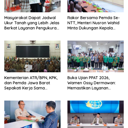
Masyarakat Dapat Jadwal
Rakor Bersama Pemda Se-
Ukur Tanah yang Lebih Jelas
NTT, Menteri Nusron Wahid
Berkat Layanan Pengukuran
Minta Dukungan Kepala
Terjadwal
Daerah Wujudkan
Transformasi Layanan
Pertanahan
Kementerian ATR/BPN, KPK,
Buka Ujian PPAT 2026,
dan Pemda Jawa Barat
Wamen Ossy Dermawan:
Sepakati Kerja Sama
Memastikan Layanan
Pencegahan Korupsi serta
Pertanahan dari PPAT
Penguatan Ekonomi Daerah
Kompeten, Profesional dan
Berintegritas