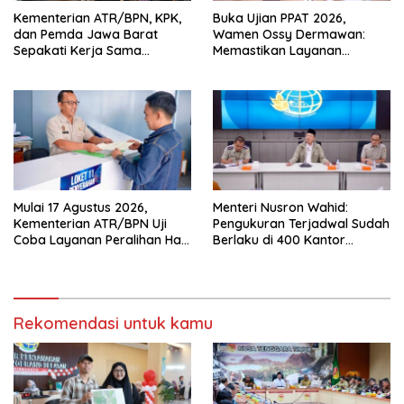
Kementerian ATR/BPN, KPK,
Buka Ujian PPAT 2026,
dan Pemda Jawa Barat
Wamen Ossy Dermawan:
Sepakati Kerja Sama
Memastikan Layanan
Pencegahan Korupsi serta
Pertanahan dari PPAT
Penguatan Ekonomi Daerah
Kompeten, Profesional dan
Berintegritas
Mulai 17 Agustus 2026,
Menteri Nusron Wahid:
Kementerian ATR/BPN Uji
Pengukuran Terjadwal Sudah
Coba Layanan Peralihan Hak
Berlaku di 400 Kantor
10 Hari di 15 Kantah
Pertanahan
Rekomendasi untuk kamu