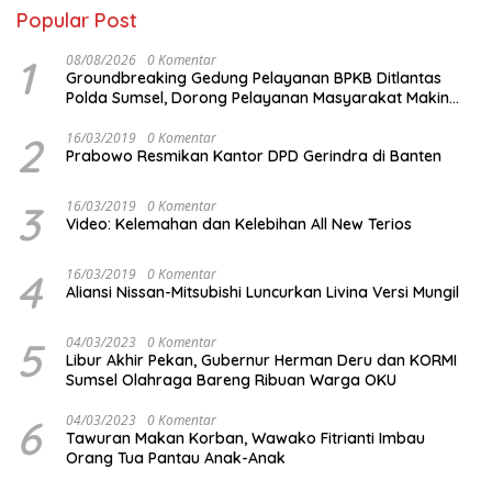
Popular Post
1
08/08/2026
0 Komentar
Groundbreaking Gedung Pelayanan BPKB Ditlantas
Polda Sumsel, Dorong Pelayanan Masyarakat Makin
Modern
2
16/03/2019
0 Komentar
Prabowo Resmikan Kantor DPD Gerindra di Banten
3
16/03/2019
0 Komentar
Video: Kelemahan dan Kelebihan All New Terios
4
16/03/2019
0 Komentar
Aliansi Nissan-Mitsubishi Luncurkan Livina Versi Mungil
5
04/03/2023
0 Komentar
Libur Akhir Pekan, Gubernur Herman Deru dan KORMI
Sumsel Olahraga Bareng Ribuan Warga OKU
6
04/03/2023
0 Komentar
Tawuran Makan Korban, Wawako Fitrianti Imbau
Orang Tua Pantau Anak-Anak