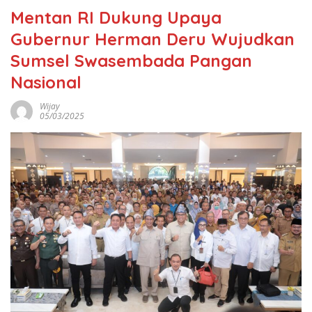
Mentan RI Dukung Upaya
Gubernur Herman Deru Wujudkan
Sumsel Swasembada Pangan
Nasional
Wijay
05/03/2025