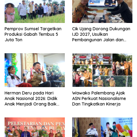
Pemprov Sumsel Targetkan
Cik Ujang Dorong Dukungan
Produksi Gabah Tembus 5
IJD 2027, Usulkan
Juta Ton
Pembangunan Jalan dan
Jembatan Sumsel ke
Kementerian PU
Herman Deru pada Hari
Wawako Palembang Ajak
Anak Nasional 2026: Didik
ASN Perkuat Nasionalisme
Anak Menjadi Orang Baik
Dan Tingkatkan Kinerja
Dimulai dari Keteladanan
Orang Tua