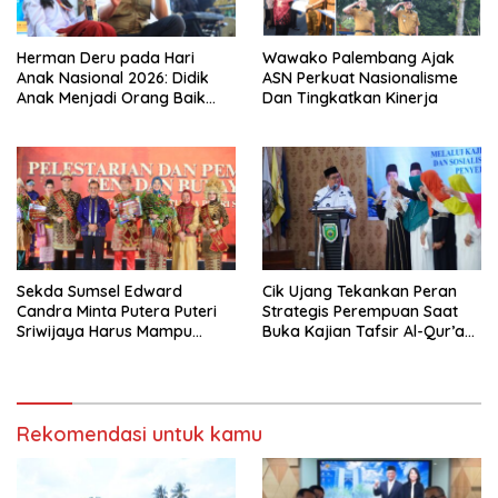
Herman Deru pada Hari
Wawako Palembang Ajak
Anak Nasional 2026: Didik
ASN Perkuat Nasionalisme
Anak Menjadi Orang Baik
Dan Tingkatkan Kinerja
Dimulai dari Keteladanan
Orang Tua
Sekda Sumsel Edward
Cik Ujang Tekankan Peran
Candra Minta Putera Puteri
Strategis Perempuan Saat
Sriwijaya Harus Mampu
Buka Kajian Tafsir Al-Qur’an
Bawa Sumsel Go
BKOW Sumsel
Internasional
Rekomendasi untuk kamu