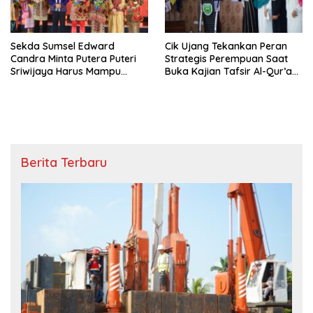
Sekda Sumsel Edward
Cik Ujang Tekankan Peran
Candra Minta Putera Puteri
Strategis Perempuan Saat
Sriwijaya Harus Mampu
Buka Kajian Tafsir Al-Qur’an
Bawa Sumsel Go
BKOW Sumsel
Internasional
Berita Terbaru