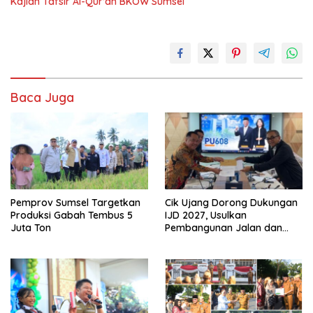
Kajian Tafsir Al-Qur’an BKOW Sumsel
Baca Juga
Pemprov Sumsel Targetkan
Cik Ujang Dorong Dukungan
Produksi Gabah Tembus 5
IJD 2027, Usulkan
Juta Ton
Pembangunan Jalan dan
Jembatan Sumsel ke
Kementerian PU