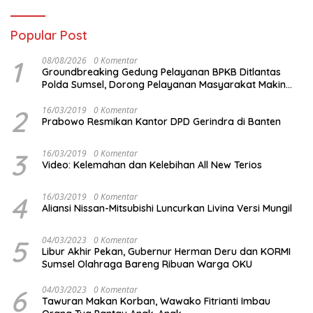
Popular Post
1
08/08/2026
0 Komentar
Groundbreaking Gedung Pelayanan BPKB Ditlantas
Polda Sumsel, Dorong Pelayanan Masyarakat Makin
Modern
2
16/03/2019
0 Komentar
Prabowo Resmikan Kantor DPD Gerindra di Banten
3
16/03/2019
0 Komentar
Video: Kelemahan dan Kelebihan All New Terios
4
16/03/2019
0 Komentar
Aliansi Nissan-Mitsubishi Luncurkan Livina Versi Mungil
5
04/03/2023
0 Komentar
Libur Akhir Pekan, Gubernur Herman Deru dan KORMI
Sumsel Olahraga Bareng Ribuan Warga OKU
6
04/03/2023
0 Komentar
Tawuran Makan Korban, Wawako Fitrianti Imbau