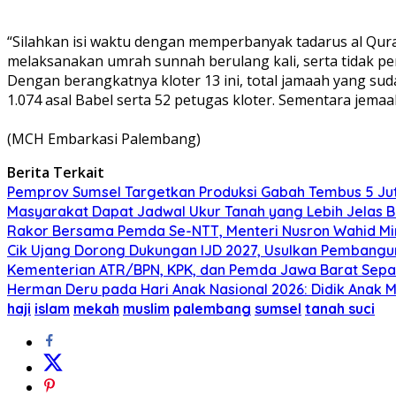
“Silahkan isi waktu dengan memperbanyak tadarus al Qur
melaksanakan umrah sunnah berulang kali, serta tidak perl
Dengan berangkatnya kloter 13 ini, total jamaah yang su
1.074 asal Babel serta 52 petugas kloter. Sementara jem
(MCH Embarkasi Palembang)
Berita Terkait
Pemprov Sumsel Targetkan Produksi Gabah Tembus 5 Ju
Masyarakat Dapat Jadwal Ukur Tanah yang Lebih Jelas 
Rakor Bersama Pemda Se-NTT, Menteri Nusron Wahid Mi
Cik Ujang Dorong Dukungan IJD 2027, Usulkan Pembang
Kementerian ATR/BPN, KPK, dan Pemda Jawa Barat Sepa
Herman Deru pada Hari Anak Nasional 2026: Didik Anak M
haji
islam
mekah
muslim
palembang
sumsel
tanah suci