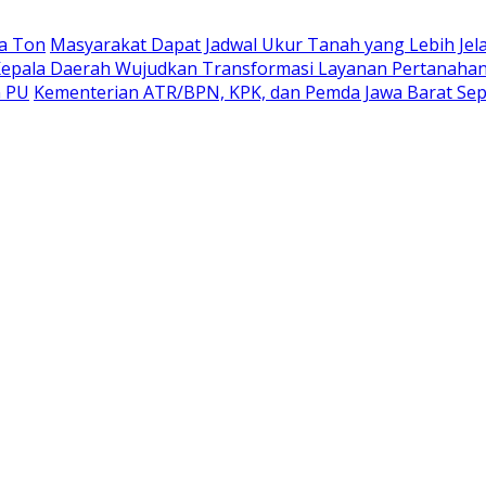
a Ton
Masyarakat Dapat Jadwal Ukur Tanah yang Lebih Jel
epala Daerah Wujudkan Transformasi Layanan Pertanaha
n PU
Kementerian ATR/BPN, KPK, dan Pemda Jawa Barat Sep