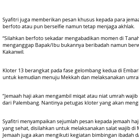
Syafitri juga memberikan pesan khusus kepada para jemaa
berfoto atau pun berselfie namun tetap menjaga akhlak.
“Silahkan berfoto sekadar mengabadikan momen di Tanah 
menganggap Bapak/Ibu bukannya beribadah namun berwisat
Kakanwil.
Kloter 13 berangkat pada fase gelombang kedua di Embar
untuk kemudian menuju Mekkah dan melaksanakan umrah w
“Jemaah haji akan mengambil miqat atau niat umrah wajib
dari Palembang. Nantinya petugas kloter yang akan mengin
Syafitri menyampaikan sejumlah pesan kepada jemaah haji
yang sehat, disilahkan untuk melaksanakan salat wajib di M
Jemaah juga akan mengikuti kegiatan bimbingan ibadah dan