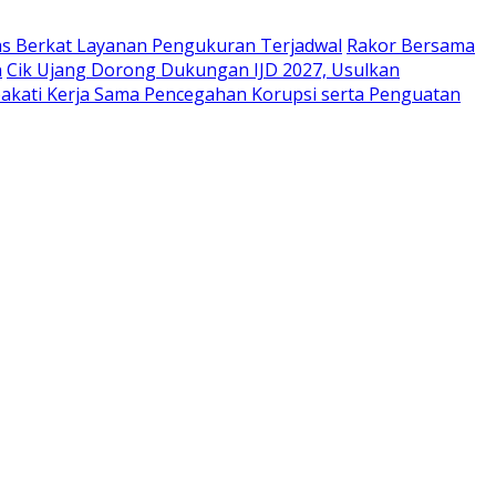
as Berkat Layanan Pengukuran Terjadwal
Rakor Bersama
n
Cik Ujang Dorong Dukungan IJD 2027, Usulkan
akati Kerja Sama Pencegahan Korupsi serta Penguatan