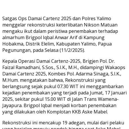
Satgas Ops Damai Cartenz 2025 dan Polres Yalimo
menggelar rekonstruksi keterlibatan Nikson Matuan
mengaku ikut dalam peristiwa penembakan terhadap
almarhum Brigpol Iqbal Anwar Arif di Kampung
Hobakma, Distrik Elelim, Kabupaten Yalimo, Papua
Pegunungan, pada Selasa (11/2/2025).
Kepala Operasi Damai Cartenz-2025, Brigjen Pol. Dr.
Faizal Ramadhani, S.Sos., S.I.K., M.H., didampingi Wakaops
Damai Cartenz 2025, Kombes Pol. Adarma Sinaga, S.I.K.,
M.Hum. mengatakan bahwa, Rekonstruksi yang
berlangsung sejak pukul 07.30 WIT ini menggambarkan
kejadian penembakan yang terjadi pada Jumat, 17 Januari
2025, sekitar pukul 15.00 WIT di Jalan Trans Wamena-
Jayapura. Brigpol Iqbal menjadi korban penembakan
yang dilakukan oleh Komplotan KKB Aske Mabel.
Rekonstruksi ini mencakup 19 adegan, mulai dari pelaku
yang berjalan menuju pondok hingga saat Aske Mabel