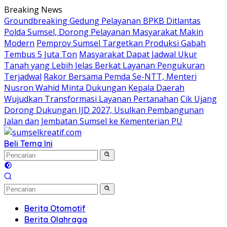
Langsung
Breaking News
ke
Groundbreaking Gedung Pelayanan BPKB Ditlantas
konten
Polda Sumsel, Dorong Pelayanan Masyarakat Makin
Modern
Pemprov Sumsel Targetkan Produksi Gabah
Tembus 5 Juta Ton
Masyarakat Dapat Jadwal Ukur
Tanah yang Lebih Jelas Berkat Layanan Pengukuran
Terjadwal
Rakor Bersama Pemda Se-NTT, Menteri
Nusron Wahid Minta Dukungan Kepala Daerah
Wujudkan Transformasi Layanan Pertanahan
Cik Ujang
Dorong Dukungan IJD 2027, Usulkan Pembangunan
Jalan dan Jembatan Sumsel ke Kementerian PU
Beli Tema Ini
Berita Otomotif
Berita Olahraga