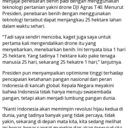
menjajal penebaran benih padi dengan menggunakan
teknologi pertanian yakni drone DJI Agras T40. Menurut
Presiden, penebaran benih dengan menggunakan
teknologi tersebut dapat menjangkau 25 hektare lahan
dalam waktu sehari.
“Tadi saya sendiri mencoba, kaget juga saya untuk
pertama kali mengendalikan drone itu yang
menyebarkan, menebarkan benih. Ini ternyata bisa 1 hari
25 hektare. Yang tadinya 1 hektare kalo pake tenaga
manusia 25 hari, sekarang 25 hekatre 1 hari,” lanjutnya.
Presiden pun menyampaikan optimisme tinggi terhadap
pencapaian ketahanan pangan nasional dan peran
Indonesia di kancah global. Kepala Negara meyakini
bahwa Indonesia tidak hanya menuju swasembada
pangan, tetapi akan menjadi lumbung pangan dunia.
“Nanti Indonesia akan memimpin revolusi hijau kedua di
dunia, yang tadinya banyak yang tidak percaya, tidak
yakin, sekarang di depan mata kita, kita sedang melihat
ini benar-benar sangat mungkin dan akan terwujud cita-