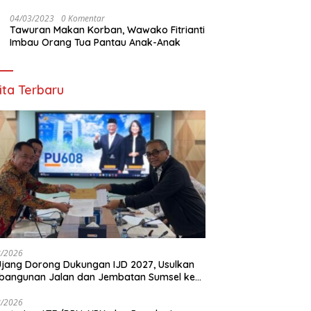
Ribuan Warga OKU
04/03/2023
0 Komentar
Tawuran Makan Korban, Wawako Fitrianti
Imbau Orang Tua Pantau Anak-Anak
ita Terbaru
8/2026
Ujang Dorong Dukungan IJD 2027, Usulkan
bangunan Jalan dan Jembatan Sumsel ke
nterian PU
8/2026