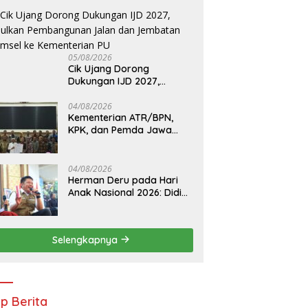
05/08/2026
Cik Ujang Dorong
Dukungan IJD 2027,
Usulkan Pembangunan
Jalan dan Jembatan
04/08/2026
Kementerian ATR/BPN,
Sumsel ke Kementerian PU
KPK, dan Pemda Jawa
Barat Sepakati Kerja
Sama Pencegahan Korupsi
serta Penguatan Ekonomi
04/08/2026
Daerah
Herman Deru pada Hari
Anak Nasional 2026: Didik
Anak Menjadi Orang Baik
Dimulai dari Keteladanan
Orang Tua
Selengkapnya
ip Berita