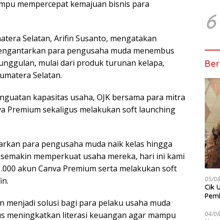
ampu mempercepat kemajuan bisnis para
6
atera Selatan, Arifin Susanto, mengatakan
 mengantarkan para pengusaha muda menembus
unggulan, mulai dari produk turunan kelapa,
Ber
umatera Selatan.
guatan kapasitas usaha, OJK bersama para mitra
a Premium sekaligus melakukan soft launching
arkan para pengusaha muda naik kelas hingga
semakin memperkuat usaha mereka, hari ini kami
.000 akun Canva Premium serta melakukan soft
05/0
in.
Cik 
Pem
n menjadi solusi bagi para pelaku usaha muda
Keme
04/0
s meningkatkan literasi keuangan agar mampu