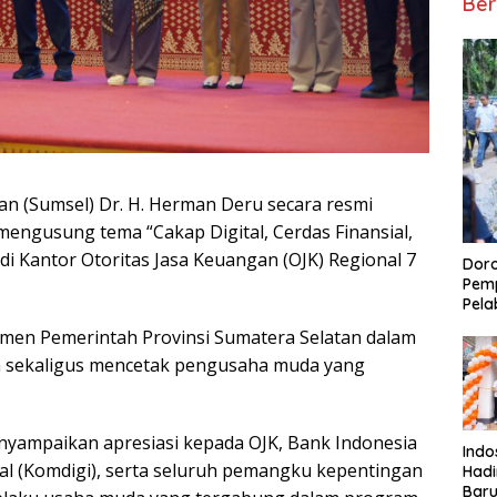
Ber
n (Sumsel) Dr. H. Herman Deru secara resmi
engusung tema “Cakap Digital, Cerdas Finansial,
di Kantor Otoritas Jasa Keuangan (OJK) Regional 7
Doro
Pemp
Pela
tmen Pemerintah Provinsi Sumatera Selatan dalam
 sekaligus mencetak pengusaha muda yang
ampaikan apresiasi kepada OJK, Bank Indonesia
Indo
tal (Komdigi), serta seluruh pemangku kepentingan
Had
Baru