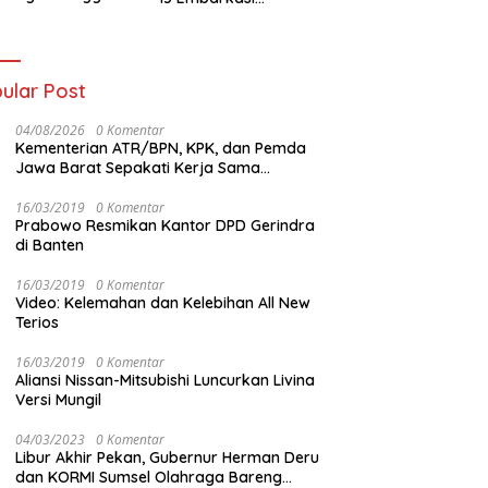
t Kolaborasi
Palembang
gan Tomoro
ee
ular Post
04/08/2026
0 Komentar
Kementerian ATR/BPN, KPK, dan Pemda
Jawa Barat Sepakati Kerja Sama
Pencegahan Korupsi serta Penguatan
Ekonomi Daerah
16/03/2019
0 Komentar
Prabowo Resmikan Kantor DPD Gerindra
di Banten
16/03/2019
0 Komentar
Video: Kelemahan dan Kelebihan All New
Terios
16/03/2019
0 Komentar
Aliansi Nissan-Mitsubishi Luncurkan Livina
Versi Mungil
04/03/2023
0 Komentar
Libur Akhir Pekan, Gubernur Herman Deru
dan KORMI Sumsel Olahraga Bareng