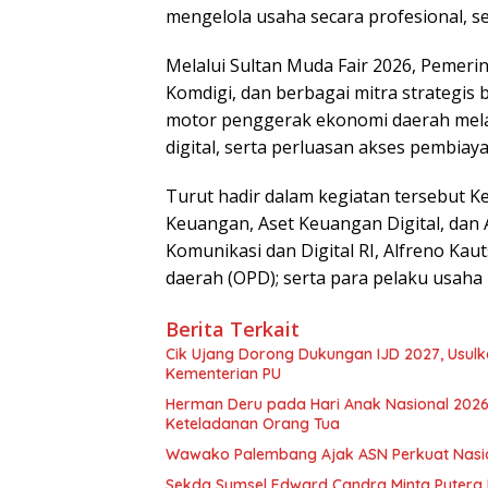
mengelola usaha secara profesional, se
Melalui Sultan Muda Fair 2026, Pemerin
Komdigi, dan berbagai mitra strategi
motor penggerak ekonomi daerah melal
digital, serta perluasan akses pembiay
Turut hadir dalam kegiatan tersebut K
Keuangan, Aset Keuangan Digital, dan A
Komunikasi dan Digital RI, Alfreno Kau
daerah (OPD); serta para pelaku usah
Berita Terkait
Cik Ujang Dorong Dukungan IJD 2027, Usu
Kementerian PU
Herman Deru pada Hari Anak Nasional 2026:
Keteladanan Orang Tua
Wawako Palembang Ajak ASN Perkuat Nasio
Sekda Sumsel Edward Candra Minta Putera 