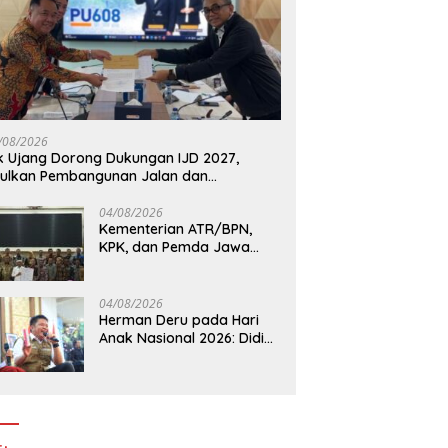
/08/2026
k Ujang Dorong Dukungan IJD 2027,
ulkan Pembangunan Jalan dan
mbatan Sumsel ke Kementerian PU
04/08/2026
Kementerian ATR/BPN,
KPK, dan Pemda Jawa
Barat Sepakati Kerja
Sama Pencegahan Korupsi
serta Penguatan Ekonomi
04/08/2026
Daerah
Herman Deru pada Hari
Anak Nasional 2026: Didik
Anak Menjadi Orang Baik
Dimulai dari Keteladanan
Orang Tua