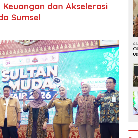
i Keuangan dan Akselerasi
da Sumsel
05
Ci
Us
Je