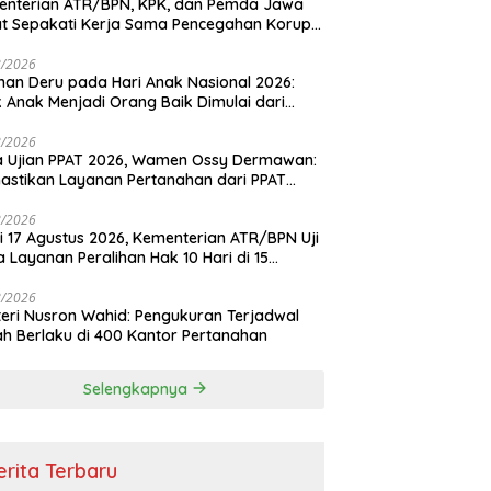
enterian ATR/BPN, KPK, dan Pemda Jawa
t Sepakati Kerja Sama Pencegahan Korupsi
a Penguatan Ekonomi Daerah
8/2026
an Deru pada Hari Anak Nasional 2026:
k Anak Menjadi Orang Baik Dimulai dari
ladanan Orang Tua
8/2026
 Ujian PPAT 2026, Wamen Ossy Dermawan:
stikan Layanan Pertanahan dari PPAT
eten, Profesional dan Berintegritas
8/2026
i 17 Agustus 2026, Kementerian ATR/BPN Uji
 Layanan Peralihan Hak 10 Hari di 15
tah
8/2026
eri Nusron Wahid: Pengukuran Terjadwal
h Berlaku di 400 Kantor Pertanahan
Selengkapnya
erita Terbaru