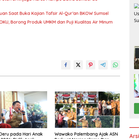
uan Saat Buka Kajian Tafsir Al-Qur’an BKOW Sumsel
KU, Borong Produk UMKM dan Puji Kualitas Air Minum
Deru pada Hari Anak
Wawako Palembang Ajak ASN
Ars