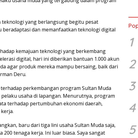
pelaku usaha muda yang tergabung dalam program
Lewa
den
Coff
eknologi yang berlangsung begitu pesat
Pop
beradaptasi dan memanfaatkan teknologi digital
1
erhadap kemajuan teknologi yang berkembang
lerasi digital, hari ini diberikan bantuan 1.000 akun
2
da agar produk mereka mampu bersaing, baik dari
erman Deru.
3
 terhadap perkembangan program Sultan Muda
ra pelaku usaha di lapangan. Menurutnya, program
4
ata terhadap pertumbuhan ekonomi daerah,
kerja.
gkan, baru dari tiga lini usaha Sultan Muda saja,
5
0 tenaga kerja. Ini luar biasa. Saya sangat