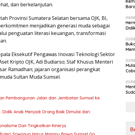
Kem
hat, dan berkelanjutan.
Bara
sert
tah Provinsi Sumatera Selatan bersama OJK, BI,
04/0
Herm
s berkomitmen menjadikan generasi muda sebagai
Didi
ui penguatan literasi keuangan, transformasi
Kete
03/0
aan.
Buka
Mema
epala Eksekutif Pengawas Inovasi Teknologi Sektor
Komp
03/0
set Kripto OJK, Adi Budiarso; Staf Khusus Menteri
Mula
tsar Ramadhan; jajaran organisasi perangkat
Coba
Kan
a muda Sultan Muda Sumsel.
03/0
Ment
Suda
lkan Pembangunan Jalan dan Jembatan Sumsel ke
 Didik Anak Menjadi Orang Baik Dimulai dari
nalisme Dan Tingkatkan Kinerja
B
Puteri Sriwijaya Harus Mampu Bawa Sumsel Go