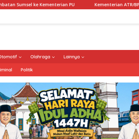
Kementerian ATR/BPN, KPK, dan Pemda Jawa Barat Se
Otomotif
Olahraga
Lainnya
iminal
Politik