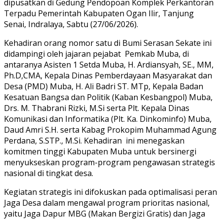
dipusatkan di Gedung Pendopoan Komplek Perkantoran
Terpadu Pemerintah Kabupaten Ogan Ilir, Tanjung
Senai, Indralaya, Sabtu (27/06/2026).
Kehadiran orang nomor satu di Bumi Serasan Sekate ini
didampingi oleh jajaran pejabat Pemkab Muba, di
antaranya Asisten 1 Setda Muba, H. Ardiansyah, SE., MM,
Ph.D,CMA, Kepala Dinas Pemberdayaan Masyarakat dan
Desa (PMD) Muba, H. Ali Badri ST. MTp, Kepala Badan
Kesatuan Bangsa dan Politik (Kaban Kesbangpol) Muba,
Drs. M. Thabrani Rizki, M.Si serta Plt. Kepala Dinas
Komunikasi dan Informatika (Plt. Ka. Dinkominfo) Muba,
Daud Amri S.H. serta Kabag Prokopim Muhammad Agung
Perdana, S.STP., M.Si. Kehadiran ini menegaskan
komitmen tinggi Kabupaten Muba untuk bersinergi
menyukseskan program-program pengawasan strategis
nasional di tingkat desa.
Kegiatan strategis ini difokuskan pada optimalisasi peran
Jaga Desa dalam mengawal program prioritas nasional,
yaitu Jaga Dapur MBG (Makan Bergizi Gratis) dan Jaga