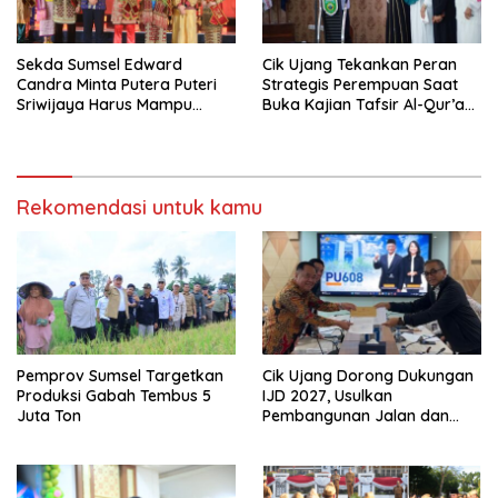
Sekda Sumsel Edward
Cik Ujang Tekankan Peran
Candra Minta Putera Puteri
Strategis Perempuan Saat
Sriwijaya Harus Mampu
Buka Kajian Tafsir Al-Qur’an
Bawa Sumsel Go
BKOW Sumsel
Internasional
Rekomendasi untuk kamu
Pemprov Sumsel Targetkan
Cik Ujang Dorong Dukungan
Produksi Gabah Tembus 5
IJD 2027, Usulkan
Juta Ton
Pembangunan Jalan dan
Jembatan Sumsel ke
Kementerian PU