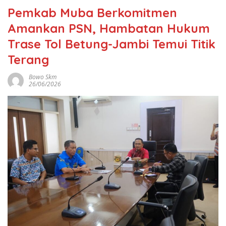
Pemkab Muba Berkomitmen
Amankan PSN, Hambatan Hukum
Trase Tol Betung-Jambi Temui Titik
Terang
Bowo Skm
26/06/2026