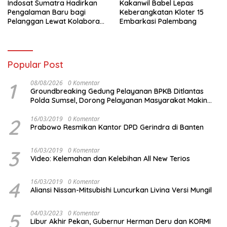
Indosat Sumatra Hadirkan
Kakanwil Babel Lepas
Pengalaman Baru bagi
Keberangkatan Kloter 15
Pelanggan Lewat Kolaborasi
Embarkasi Palembang
dengan Tomoro Coffee
Popular Post
1
08/08/2026
0 Komentar
Groundbreaking Gedung Pelayanan BPKB Ditlantas
Polda Sumsel, Dorong Pelayanan Masyarakat Makin
Modern
2
16/03/2019
0 Komentar
Prabowo Resmikan Kantor DPD Gerindra di Banten
3
16/03/2019
0 Komentar
Video: Kelemahan dan Kelebihan All New Terios
4
16/03/2019
0 Komentar
Aliansi Nissan-Mitsubishi Luncurkan Livina Versi Mungil
5
04/03/2023
0 Komentar
Libur Akhir Pekan, Gubernur Herman Deru dan KORMI