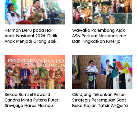
Herman Deru pada Hari
Wawako Palembang Ajak
Anak Nasional 2026: Didik
ASN Perkuat Nasionalisme
Anak Menjadi Orang Baik
Dan Tingkatkan Kinerja
Dimulai dari Keteladanan
Orang Tua
Sekda Sumsel Edward
Cik Ujang Tekankan Peran
Candra Minta Putera Puteri
Strategis Perempuan Saat
Sriwijaya Harus Mampu
Buka Kajian Tafsir Al-Qur’an
Bawa Sumsel Go
BKOW Sumsel
Internasional