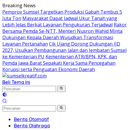
Langsung
Breaking News
ke
Pemprov Sumsel Targetkan Produksi Gabah Tembus 5
konten
Juta Ton
Masyarakat Dapat Jadwal Ukur Tanah yang
Lebih Jelas Berkat Layanan Pengukuran Terjadwal
Rakor
Bersama Pemda Se-NTT, Menteri Nusron Wahid Minta
Dukungan Kepala Daerah Wujudkan Transformasi
Layanan Pertanahan
Cik Ujang Dorong Dukungan IJD
2027, Usulkan Pembangunan Jalan dan Jembatan Sumsel
ke Kementerian PU
Kementerian ATR/BPN, KPK, dan
Pemda Jawa Barat Sepakati Kerja Sama Pencegahan
Korupsi serta Penguatan Ekonomi Daerah
Beli Tema Ini
Berita Otomotif
Berita Olahraga