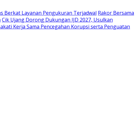
as Berkat Layanan Pengukuran Terjadwal
Rakor Bersama
n
Cik Ujang Dorong Dukungan IJD 2027, Usulkan
akati Kerja Sama Pencegahan Korupsi serta Penguatan