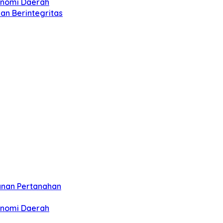
onomi Daerah
an Berintegritas
anan Pertanahan
onomi Daerah