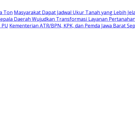
a Ton
Masyarakat Dapat Jadwal Ukur Tanah yang Lebih Jel
epala Daerah Wujudkan Transformasi Layanan Pertanaha
n PU
Kementerian ATR/BPN, KPK, dan Pemda Jawa Barat Sep