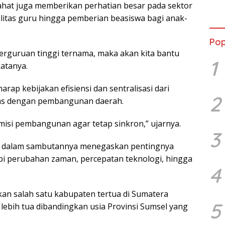
hat juga memberikan perhatian besar pada sektor
Lewa
den
alitas guru hingga pemberian beasiswa bagi anak-
Coff
Pop
perguruan tinggi ternama, maka akan kita bantu
1
katanya.
arap kebijakan efisiensi dan sentralisasi dari
2
ras dengan pembangunan daerah.
 misi pembangunan agar tetap sinkron,” ujarnya.
3
u dalam sambutannya menegaskan pentingnya
 perubahan zaman, percepatan teknologi, hingga
4
n salah satu kabupaten tertua di Sumatera
5
lebih tua dibandingkan usia Provinsi Sumsel yang