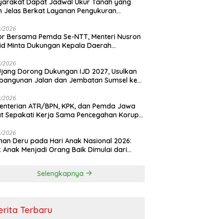
arakat Dapat Jadwal Ukur Tanah yang
h Jelas Berkat Layanan Pengukuran
adwal
8/2026
r Bersama Pemda Se-NTT, Menteri Nusron
d Minta Dukungan Kepala Daerah
dkan Transformasi Layanan Pertanahan
8/2026
Ujang Dorong Dukungan IJD 2027, Usulkan
bangunan Jalan dan Jembatan Sumsel ke
nterian PU
8/2026
enterian ATR/BPN, KPK, dan Pemda Jawa
t Sepakati Kerja Sama Pencegahan Korupsi
a Penguatan Ekonomi Daerah
8/2026
an Deru pada Hari Anak Nasional 2026:
k Anak Menjadi Orang Baik Dimulai dari
ladanan Orang Tua
Selengkapnya
erita Terbaru