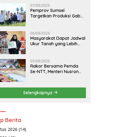
07/08/2026
Pemprov Sumsel
Targetkan Produksi Gabah
Tembus 5 Juta Ton
06/08/2026
Masyarakat Dapat Jadwal
Ukur Tanah yang Lebih
Jelas Berkat Layanan
Pengukuran Terjadwal
05/08/2026
Rakor Bersama Pemda
Se-NTT, Menteri Nusron
Wahid Minta Dukungan
Kepala Daerah Wujudkan
Transformasi Layanan
Selengkapnya
Pertanahan
ip Berita
tus 2026
(14)