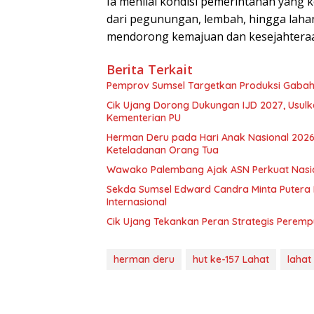
Ia menilai kondisi pemerintahan yang ko
dari pegunungan, lembah, hingga lahan
mendorong kemajuan dan kesejahteraa
Berita Terkait
Pemprov Sumsel Targetkan Produksi Gabah
Cik Ujang Dorong Dukungan IJD 2027, Usu
Kementerian PU
Herman Deru pada Hari Anak Nasional 2026:
Keteladanan Orang Tua
Wawako Palembang Ajak ASN Perkuat Nasio
Sekda Sumsel Edward Candra Minta Putera 
Internasional
Cik Ujang Tekankan Peran Strategis Peremp
herman deru
hut ke-157 Lahat
lahat