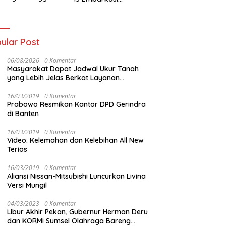
t Kolaborasi
Palembang
gan Tomoro
ee
ular Post
06/08/2026
0 Komentar
Masyarakat Dapat Jadwal Ukur Tanah
yang Lebih Jelas Berkat Layanan
Pengukuran Terjadwal
16/03/2019
0 Komentar
Prabowo Resmikan Kantor DPD Gerindra
di Banten
16/03/2019
0 Komentar
Video: Kelemahan dan Kelebihan All New
Terios
16/03/2019
0 Komentar
Aliansi Nissan-Mitsubishi Luncurkan Livina
Versi Mungil
04/03/2023
0 Komentar
Libur Akhir Pekan, Gubernur Herman Deru
dan KORMI Sumsel Olahraga Bareng