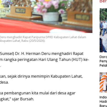
Ber
 Deru menghadiri Rapat Paripurna DPRD Kabupaten Lahat dalam
bupaten Lahat, Rabu (20/5/2026).
Sumsel) Dr. H. Herman Deru menghadiri Rapat
Doro
m rangka peringatan Hari Ulang Tahun (HUT) ke-
Pemp
.
Pela
an, sejak dirinya memimpin Kabupaten Lahat,
desa.
ka pembangunan kita mulai dari desa agar
Indo
kat,” ujar Bursah.
Had
Baru