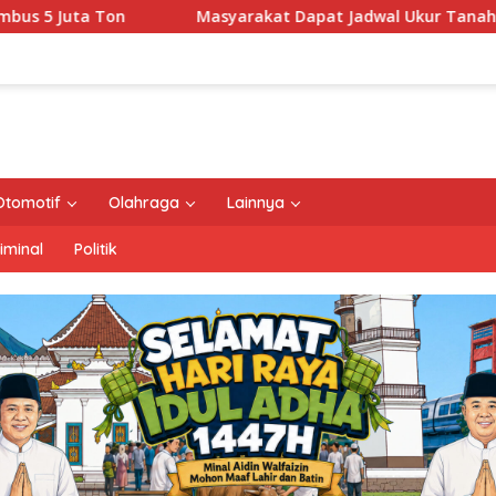
arakat Dapat Jadwal Ukur Tanah yang Lebih Jelas Berkat Laya
Otomotif
Olahraga
Lainnya
iminal
Politik