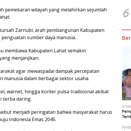
6
h pemekaran wilayah yang melahirkan sejumlah
ahat.
Bursah Zarnubi, arah pembangunan Kabupaten
a penguatan sumber daya manusia.
Ber
pu membawa Kabupaten Lahat semakin
yang menjanjikan.
arakat agar mewaspadai dampak percepatan
n manusia dalam berbagai sektor usaha.
, warnet, hingga konter pulsa tradisional akibat
 serba daring.
07/0
ebut menjadi peringatan bahwa masyarakat harus
Pemp
Temb
uju Indonesia Emas 2045.
06/0