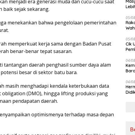
an menjadi era generasi muda dan cucu-cucu saat
Masy
Lebi
n baik sejak sekarang.
Terj
05/0
juga menekankan bahwa pengelolaan pemerintahan
Rako
Wahi
rat.
Wuju
05/0
erah memperkuat kerja sama dengan Badan Pusat
Cik 
Pem
aerah benar-benar tepat sasaran.
Keme
04/0
ti tantangan daerah penghasil sumber daya alam
Kem
Bara
potensi besar di sektor batu bara.
sert
04/0
h masih menghadapi kendala keterbukaan data
Herm
Didi
 obligation (DMO), hingga lifting produksi yang
Kete
naan pendapatan daerah.
menyampaikan optimismenya terhadap masa depan
B