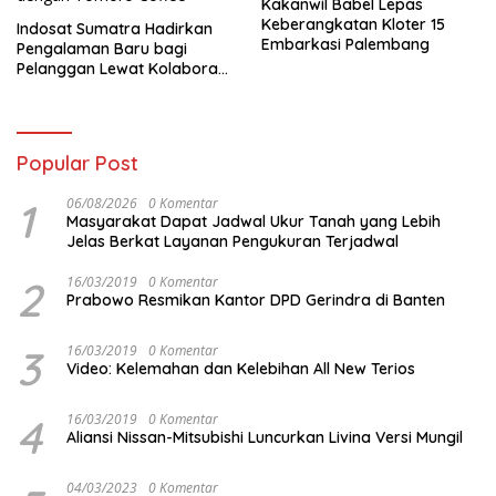
Kakanwil Babel Lepas
Keberangkatan Kloter 15
Indosat Sumatra Hadirkan
Embarkasi Palembang
Pengalaman Baru bagi
Pelanggan Lewat Kolaborasi
dengan Tomoro Coffee
Popular Post
1
06/08/2026
0 Komentar
Masyarakat Dapat Jadwal Ukur Tanah yang Lebih
Jelas Berkat Layanan Pengukuran Terjadwal
2
16/03/2019
0 Komentar
Prabowo Resmikan Kantor DPD Gerindra di Banten
3
16/03/2019
0 Komentar
Video: Kelemahan dan Kelebihan All New Terios
4
16/03/2019
0 Komentar
Aliansi Nissan-Mitsubishi Luncurkan Livina Versi Mungil
04/03/2023
0 Komentar