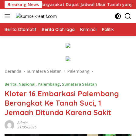
Langsung
Breaking News
Masyarakat Dapat Jadwal Ukur Tanah yang Lebih Jelas
ke
konten
Berita Otomotif
Berita Olahraga
Kriminal
Politik
Beranda
Sumatera Selatan
Palembang
Berita
,
Nasional
,
Palembang
,
Sumatera Selatan
Kloter 16 Embarkasi Palembang
Berangkat Ke Tanah Suci, 1
Jemaah Ditunda Karena Sakit
Admin
21/05/2025