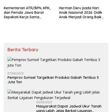
Transformasi Layanan
Kementerian PU
Pertanahan
Kementerian ATR/BPN, KPK,
Herman Deru pada Hari
dan Pemda Jawa Barat
Anak Nasional 2026: Didik
Sepakati Kerja Sama
Anak Menjadi Orang Baik
Pencegahan Korupsi serta
Dimulai dari Keteladanan
Penguatan Ekonomi Daerah
Orang Tua
Berita Terbaru
07/08/2026
Pemprov Sumsel Targetkan Produksi Gabah Tembus 5
Juta Ton
06/08/2026
Masyarakat Dapat Jadwal Ukur Tanah
yang Lebih Jelas Berkat Layanan