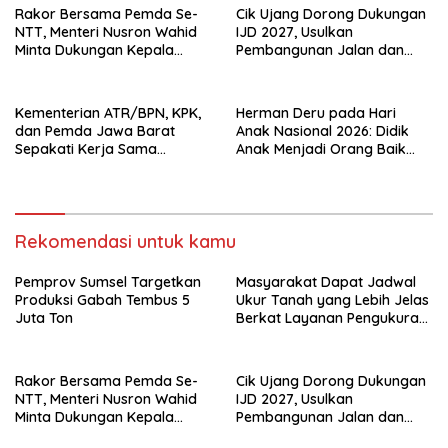
Rakor Bersama Pemda Se-
Cik Ujang Dorong Dukungan
NTT, Menteri Nusron Wahid
IJD 2027, Usulkan
Minta Dukungan Kepala
Pembangunan Jalan dan
Daerah Wujudkan
Jembatan Sumsel ke
Transformasi Layanan
Kementerian PU
Pertanahan
Kementerian ATR/BPN, KPK,
Herman Deru pada Hari
dan Pemda Jawa Barat
Anak Nasional 2026: Didik
Sepakati Kerja Sama
Anak Menjadi Orang Baik
Pencegahan Korupsi serta
Dimulai dari Keteladanan
Penguatan Ekonomi Daerah
Orang Tua
Rekomendasi untuk kamu
Pemprov Sumsel Targetkan
Masyarakat Dapat Jadwal
Produksi Gabah Tembus 5
Ukur Tanah yang Lebih Jelas
Juta Ton
Berkat Layanan Pengukuran
Terjadwal
Rakor Bersama Pemda Se-
Cik Ujang Dorong Dukungan
NTT, Menteri Nusron Wahid
IJD 2027, Usulkan
Minta Dukungan Kepala
Pembangunan Jalan dan
Daerah Wujudkan
Jembatan Sumsel ke