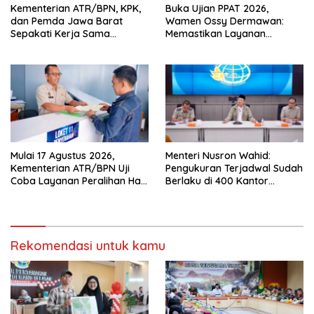
Kementerian ATR/BPN, KPK,
Buka Ujian PPAT 2026,
dan Pemda Jawa Barat
Wamen Ossy Dermawan:
Sepakati Kerja Sama
Memastikan Layanan
Pencegahan Korupsi serta
Pertanahan dari PPAT
Penguatan Ekonomi Daerah
Kompeten, Profesional dan
Berintegritas
Mulai 17 Agustus 2026,
Menteri Nusron Wahid:
Kementerian ATR/BPN Uji
Pengukuran Terjadwal Sudah
Coba Layanan Peralihan Hak
Berlaku di 400 Kantor
10 Hari di 15 Kantah
Pertanahan
Rekomendasi untuk kamu