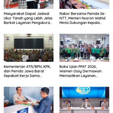
Masyarakat Dapat Jadwal
Rakor Bersama Pemda Se-
Ukur Tanah yang Lebih Jelas
NTT, Menteri Nusron Wahid
Berkat Layanan Pengukuran
Minta Dukungan Kepala
Terjadwal
Daerah Wujudkan
Transformasi Layanan
Pertanahan
Kementerian ATR/BPN, KPK,
Buka Ujian PPAT 2026,
dan Pemda Jawa Barat
Wamen Ossy Dermawan:
Sepakati Kerja Sama
Memastikan Layanan
Pencegahan Korupsi serta
Pertanahan dari PPAT
Penguatan Ekonomi Daerah
Kompeten, Profesional dan
Berintegritas