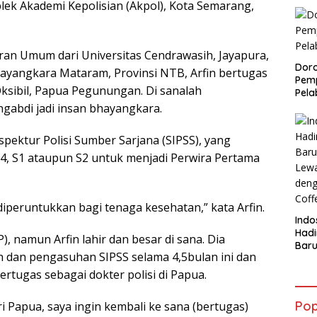
plek Akademi Kepolisian (Akpol), Kota Semarang,
teran Umum dari Universitas Cendrawasih, Jayapura,
Doro
Bhayangkara Mataram, Provinsi NTB, Arfin bertugas
Pemp
Oksibil, Papua Pegunungan. Di sanalah
Pela
abdi jadi insan bhayangkara.
nspektur Polisi Sumber Sarjana (SIPSS), yang
4, S1 ataupun S2 untuk menjadi Perwira Pertama
iperuntukkan bagi tenaga kesehatan,” kata Arfin.
Indo
Had
 namun Arfin lahir dan besar di sana. Dia
Baru
n dan pengasuhan SIPSS selama 4,5bulan ini dan
Lewa
den
bertugas sebagai dokter polisi di Papua.
Coff
Pop
i Papua, saya ingin kembali ke sana (bertugas)