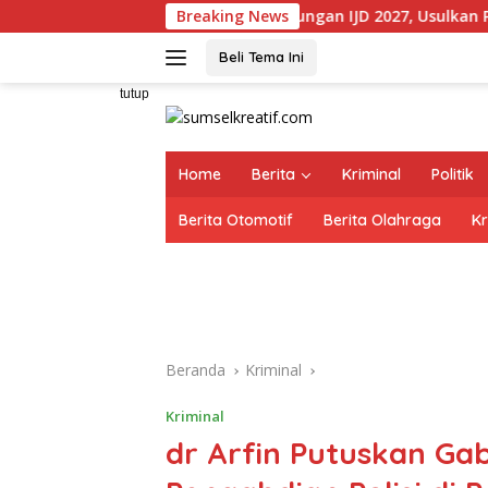
Langsung
k Ujang Dorong Dukungan IJD 2027, Usulkan Pembangunan Jala
Breaking News
ke
konten
Beli Tema Ini
tutup
Home
Berita
Kriminal
Politik
Berita Otomotif
Berita Olahraga
Kr
Beranda
Kriminal
Kriminal
dr Arfin Putuskan Gab