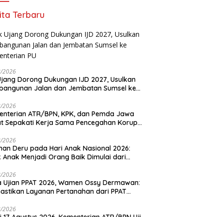
ita Terbaru
8/2026
Ujang Dorong Dukungan IJD 2027, Usulkan
bangunan Jalan dan Jembatan Sumsel ke
nterian PU
8/2026
enterian ATR/BPN, KPK, dan Pemda Jawa
t Sepakati Kerja Sama Pencegahan Korupsi
a Penguatan Ekonomi Daerah
8/2026
an Deru pada Hari Anak Nasional 2026:
k Anak Menjadi Orang Baik Dimulai dari
ladanan Orang Tua
8/2026
 Ujian PPAT 2026, Wamen Ossy Dermawan:
stikan Layanan Pertanahan dari PPAT
eten, Profesional dan Berintegritas
8/2026