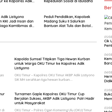
r ke Kapolres Adik
Kepedulian Sosial di Iduladha
Ber
 Adik Listiyono
Peduli Pendidikan, Kapolsek
 KKI Jadi Insan dan
Madang Suku II Salurkan
Jaga Kamtibmas di
Bantuan Alat Tulis dan Botol
ur
Minum
05/0
Cik 
Pem
Keme
04/0
Kem
Kapolda Sumsel Titipkan Tiga Hewan Kurban
Bara
untuk Warga OKU Timur ke Kapolres Adik
sert
Listiyono
04/0
gas
OKU Timur – Kapolres OKU Timur AKBP Adik Listiyono
Herm
SIK MH serahkan tiga hewan kurban…
Didi
Kete
03/0
mur
Turnamen Gaple Kapolres OKU Timur Cup
Buka
Berjalan Sukses, AKBP Adik Listiyono: Polri Hadir
Mema
untuk Masyarakat
Komp
03/0
 di
OKU Timur – Polres Ogan Komering Ulu (OKU) Timur