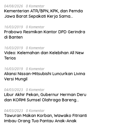
04/08/2026
0 Komentar
Kementerian ATR/BPN, KPK, dan Pemda
Jawa Barat Sepakati Kerja Sama
Pencegahan Korupsi serta Penguatan
Ekonomi Daerah
16/03/2019
0 Komentar
Prabowo Resmikan Kantor DPD Gerindra
di Banten
16/03/2019
0 Komentar
Video: Kelemahan dan Kelebihan All New
Terios
16/03/2019
0 Komentar
Aliansi Nissan-Mitsubishi Luncurkan Livina
Versi Mungil
04/03/2023
0 Komentar
Libur Akhir Pekan, Gubernur Herman Deru
dan KORMI Sumsel Olahraga Bareng
Ribuan Warga OKU
04/03/2023
0 Komentar
Tawuran Makan Korban, Wawako Fitrianti
Imbau Orang Tua Pantau Anak-Anak