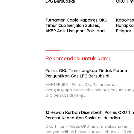
LPG Bersubsidi
OKU Timu
Listiyono
Turnamen Gaple Kapolres OKU
Kapolres
Timur Cup Berjalan Sukses,
Harapkan
AKBP Adik Listiyono: Polri Hadir
Pelopor 
untuk Masyarakat
OKU Tim
Rekomendasi untuk kamu
Polres OKU Timur Ungkap Tindak Pidana
Penyuntikan Gas LPG Bersubsidi
MARTAPURA – Polres OKU Timur berhasil
mengungkap kasus tindak pidana penyuntikan 
LPG bersubsidi yang…
13 Hewan Kurban Disembelih, Polres OKU Ti
Pererat Kepedulian Sosial di Iduladha
OKU Timur – Polres OKU Timur melaksanakan
penyembelihan hewan kurban sebanyak 13 ekor