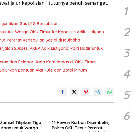
wat jalur kepolisian,” tuturnya penuh semangat.
1
yuntikan Gas LPG Bersubsidi
2
 untuk Warga OKU Timur ke Kapolres Adik Listiyono
ur Pererat Kepedulian Sosial di Iduladha
3
alan Sukses, AKBP Adik Listiyono: Polri Hadir untuk
 Insan dan Pelopor Jaga Kamtibmas di OKU Timur
4
Salurkan Bantuan Alat Tulis dan Botol Minum
5
6
Sumsel Titipkan Tiga
13 Hewan Kurban Disembelih,
urban untuk Warga
Polres OKU Timur Pererat