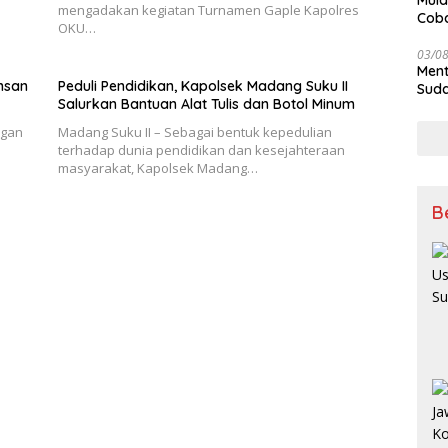
Mula
mengadakan kegiatan Turnamen Gaple Kapolres
Coba
OKU…
Kan
03/0
Ment
Insan
Peduli Pendidikan, Kapolsek Madang Suku II
Suda
Salurkan Bantuan Alat Tulis dan Botol Minum
ngan
Madang Suku II – Sebagai bentuk kepedulian
terhadap dunia pendidikan dan kesejahteraan
masyarakat, Kapolsek Madang…
B