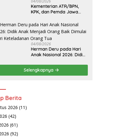
04/08/2026
Kementerian ATR/BPN,
KPK, dan Pemda Jawa
Barat Sepakati Kerja
Sama Pencegahan Korupsi
serta Penguatan Ekonomi
Daerah
04/08/2026
Herman Deru pada Hari
Anak Nasional 2026: Didik
Anak Menjadi Orang Baik
Dimulai dari Keteladanan
Selengkapnya
Orang Tua
ip Berita
tus 2026
(11)
2026
(42)
 2026
(61)
2026
(92)