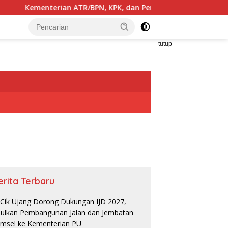
 ATR/BPN, KPK, dan Pemda Jawa Barat Sepakati Kerja Sama Pe
tutup
erita Terbaru