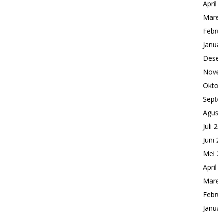
Apri
Mare
Febr
Janu
Des
Nov
Okto
Sept
Agus
Juli 
Juni
Mei 
Apri
Mare
Febr
Janu